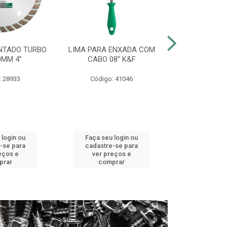
NTADO TURBO
LIMA PARA ENXADA COM
CHAVE COMB
0MM 4”
CABO 08” K&F
CROMO V
: 28933
Código: 41046
Código:
 login ou
Faça seu login ou
Faça seu 
-se para
cadastre-se para
cadastre
eços e
ver preços e
ver pr
prar
comprar
comp