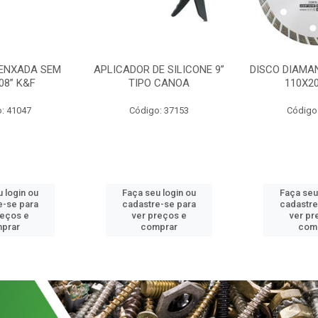
 ENXADA SEM
APLICADOR DE SILICONE 9”
DISCO DIAMA
08” K&F
TIPO CANOA
110X2
: 41047
Código: 37153
Código
 login ou
Faça seu login ou
Faça seu
e-se para
cadastre-se para
cadastre
reços e
ver preços e
ver pr
prar
comprar
com