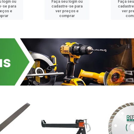
 login ou
Faça seu login ou
Faça seu
e-se para
cadastre-se para
cadastre
reços e
ver preços e
ver pr
prar
comprar
com