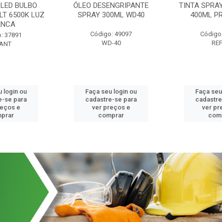
LED BULBO
ÓLEO DESENGRIPANTE
TINTA SPRA
LT 6500K LUZ
SPRAY 300ML WD40
400ML P
ANCA
Código: 49097
Código
: 37891
WD-40
RE
ANT
 login ou
Faça seu login ou
Faça seu
e-se para
cadastre-se para
cadastre
reços e
ver preços e
ver pr
prar
comprar
com