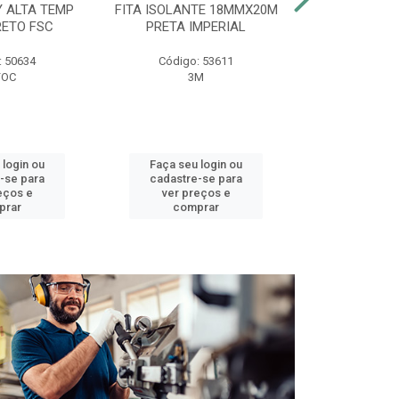
Y ALTA TEMP
FITA ISOLANTE 18MMX20M
DUCHA BELL
RETO FSC
PRETA IMPERIAL
127V 
: 50634
Código: 53611
Código:
FOC
3M
LOREN
 login ou
Faça seu login ou
Faça seu 
-se para
cadastre-se para
cadastre
eços e
ver preços e
ver pr
prar
comprar
comp