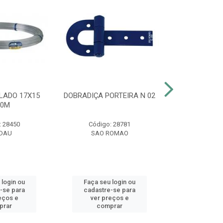
LADO 17X15
DOBRADIÇA PORTEIRA N 02
CLARIFIC
00M
MAXF
: 28450
Código: 28781
Código:
DAU
SAO ROMAO
HT
 login ou
Faça seu login ou
Faça seu 
-se para
cadastre-se para
cadastre
eços e
ver preços e
ver pr
prar
comprar
comp