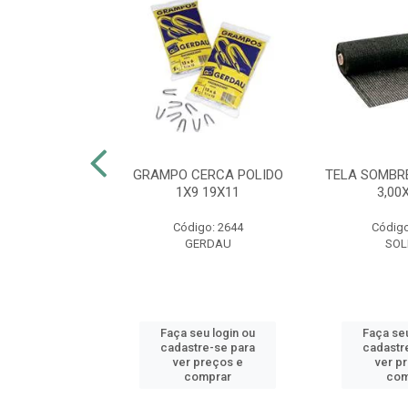
FEIJÃO 55CM
GRAMPO CERCA POLIDO
TELA SOMBR
CA VERDE
1X9 19X11
3,00
o: 53774
Código: 2644
Código
AS MM
GERDAU
SOL
u login ou
Faça seu login ou
Faça seu
e-se para
cadastre-se para
cadastr
reços e
ver preços e
ver p
mprar
comprar
com