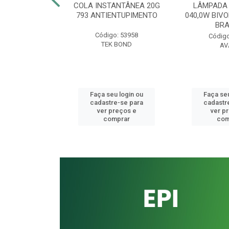
CORRUGADO
COLA INSTANTÂNEA 20G
LÂMPADA 
AL SIMPLES
793 ANTIENTUPIMENTO
040,0W BIVO
ONGO 0700MM
BR
Código: 53958
o: 41336
Código
TEK BOND
UKIT
AV
u login ou
Faça seu login ou
Faça seu
e-se para
cadastre-se para
cadastr
reços e
ver preços e
ver p
mprar
comprar
com