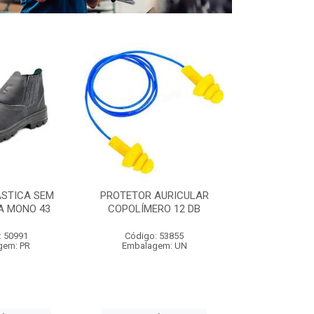
ÁSTICA SEM
PROTETOR AURICULAR
CAPA DE C
A MONO 43
COPOLÍMERO 12 DB
C/MANGA 1,
: 50991
Código: 53855
Código:
gem: PR
Embalagem: UN
Embalag