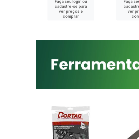
u login ou
Faça seu login ou
Faça seu
e-se para
cadastre-se para
cadastr
reços e
ver preços e
ver p
mprar
comprar
com