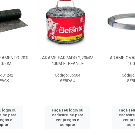
EAMENTO 70%
ARAME FARPADO 2,20MM
ARAME OVA
X050M
400M ELEFANTE
10
: 31242
Código: 36504
Código
PACK
GERDAU
GER
 login ou
Faça seu login ou
Faça seu
e-se para
cadastre-se para
cadastre
reços e
ver preços e
ver pr
prar
comprar
com