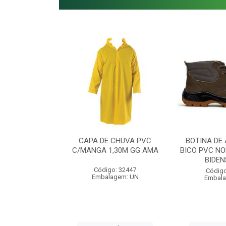
 AURICULAR
CAPA DE CHUVA PVC
BOTINA DE
ERO 12 DB
C/MANGA 1,30M GG AMA
BICO PVC NO
BIDEN
o: 53855
Código: 32447
Código
agem: UN
Embalagem: UN
Embala