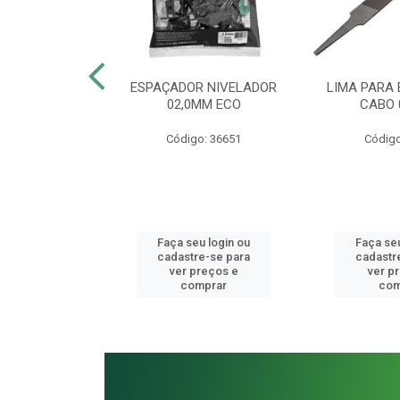
BINADA 13MM
ESPAÇADOR NIVELADOR
LIMA PARA
 VANÁDIO
02,0MM ECO
CABO 
o: 41077
Código: 36651
Código
u login ou
Faça seu login ou
Faça seu
e-se para
cadastre-se para
cadastr
reços e
ver preços e
ver p
mprar
comprar
com