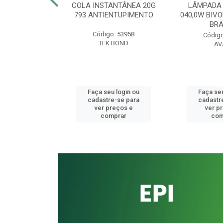
CORRUGADO
COLA INSTANTÂNEA 20G
LÂMPADA 
AL SIMPLES
793 ANTIENTUPIMENTO
040,0W BIVO
ONGO 0700MM
BR
Código: 53958
o: 41336
Código
TEK BOND
UKIT
AV
u login ou
Faça seu login ou
Faça seu
e-se para
cadastre-se para
cadastr
reços e
ver preços e
ver p
mprar
comprar
com