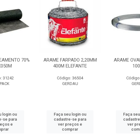
EAMENTO 70%
ARAME FARPADO 2,20MM
ARAME OVA
X050M
400M ELEFANTE
10
: 31242
Código: 36504
Código
PACK
GERDAU
GER
 login ou
Faça seu login ou
Faça seu
e-se para
cadastre-se para
cadastre
reços e
ver preços e
ver pr
prar
comprar
com