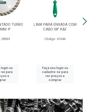
NTADO TURBO
LIMA PARA ENXADA COM
CHAVE COMB
0MM 4”
CABO 08” K&F
CROMO V
: 28933
Código: 41046
Código:
 login ou
Faça seu login ou
Faça seu 
-se para
cadastre-se para
cadastre
eços e
ver preços e
ver pr
prar
comprar
comp