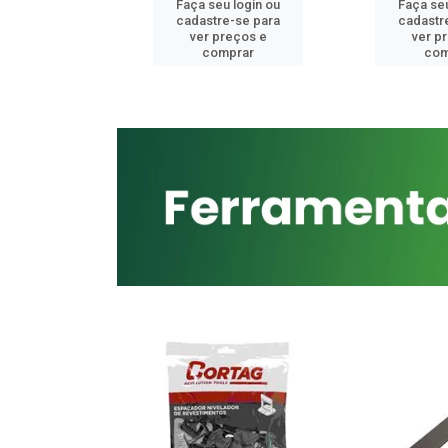
u login ou
Faça seu login ou
Faça seu
e-se para
cadastre-se para
cadastr
reços e
ver preços e
ver p
mprar
comprar
com