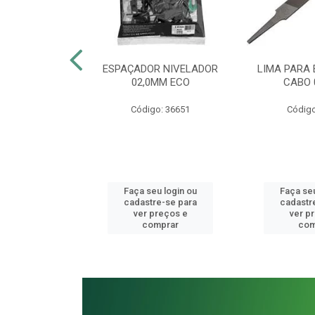
BINADA 13MM
ESPAÇADOR NIVELADOR
LIMA PARA
 VANÁDIO
02,0MM ECO
CABO 
o: 41077
Código: 36651
Código
u login ou
Faça seu login ou
Faça seu
e-se para
cadastre-se para
cadastr
reços e
ver preços e
ver p
mprar
comprar
com