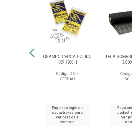
FEIJÃO 55CM
GRAMPO CERCA POLIDO
TELA SOMBR
CA VERDE
1X9 19X11
3,00
o: 53774
Código: 2644
Código
AS MM
GERDAU
SOL
u login ou
Faça seu login ou
Faça seu
e-se para
cadastre-se para
cadastr
reços e
ver preços e
ver p
mprar
comprar
com