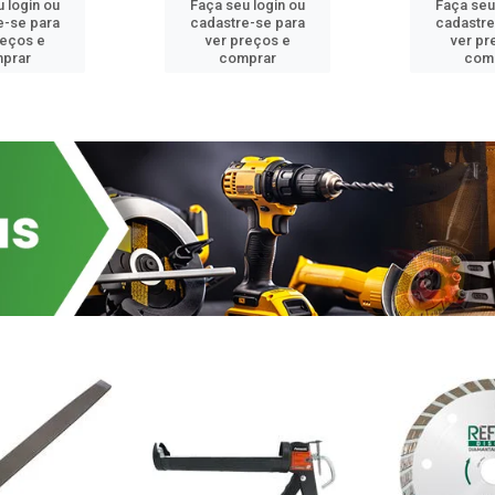
 login ou
Faça seu login ou
Faça seu
e-se para
cadastre-se para
cadastre
reços e
ver preços e
ver pr
prar
comprar
com