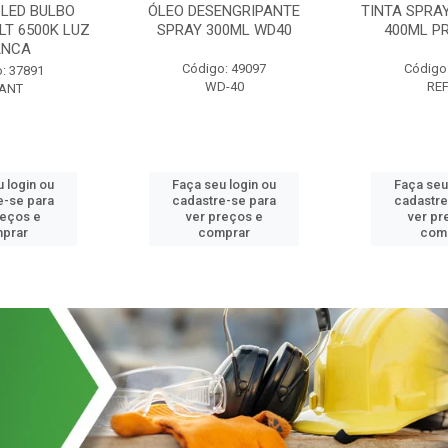
LED BULBO
ÓLEO DESENGRIPANTE
TINTA SPRA
LT 6500K LUZ
SPRAY 300ML WD40
400ML P
ANCA
Código: 49097
Código
: 37891
WD-40
RE
ANT
 login ou
Faça seu login ou
Faça seu
e-se para
cadastre-se para
cadastre
reços e
ver preços e
ver pr
prar
comprar
com