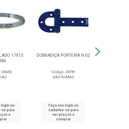
LADO 17X15
DOBRADIÇA PORTEIRA N 02
CLARIFIC
00M
MAXF
: 28450
Código: 28781
Código:
DAU
SAO ROMAO
HT
 login ou
Faça seu login ou
Faça seu 
-se para
cadastre-se para
cadastre
eços e
ver preços e
ver pr
prar
comprar
comp