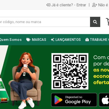
|
Já é cliente? - Entrar
Não é 
Quem Somos
MARCAS
LANÇAMENTOS
TRABALHE