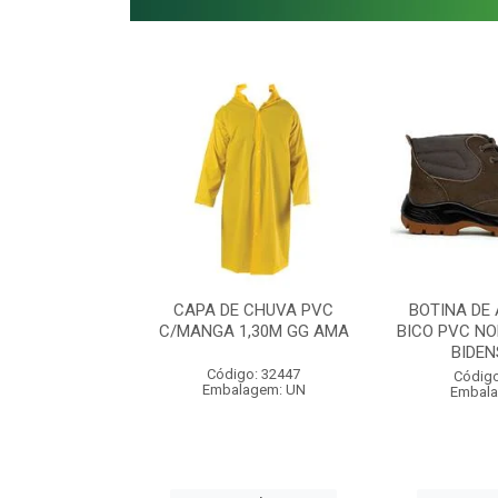
E SEGURANÇA
CAPA DE CHUVA PVC
BOTINA DE
 LEOPARDO
C/MANGA 1,30M GG AMA
BICO PVC NO
COLOR
BIDEN
Código: 32447
o: 48030
Código
Embalagem: UN
agem: UN
Embala