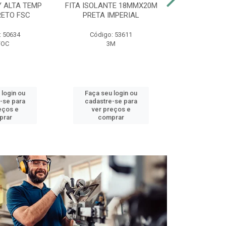
Y ALTA TEMP
FITA ISOLANTE 18MMX20M
DUCHA BELL
RETO FSC
PRETA IMPERIAL
127V 
: 50634
Código: 53611
Código:
FOC
3M
LOREN
 login ou
Faça seu login ou
Faça seu 
-se para
cadastre-se para
cadastre
eços e
ver preços e
ver pr
prar
comprar
comp