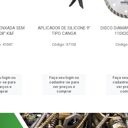
 ENXADA SEM
APLICADOR DE SILICONE 9”
DISCO DIAMA
08” K&F
TIPO CANOA
110X2
: 41047
Código: 37153
Código
 login ou
Faça seu login ou
Faça seu
e-se para
cadastre-se para
cadastre
reços e
ver preços e
ver pr
prar
comprar
com