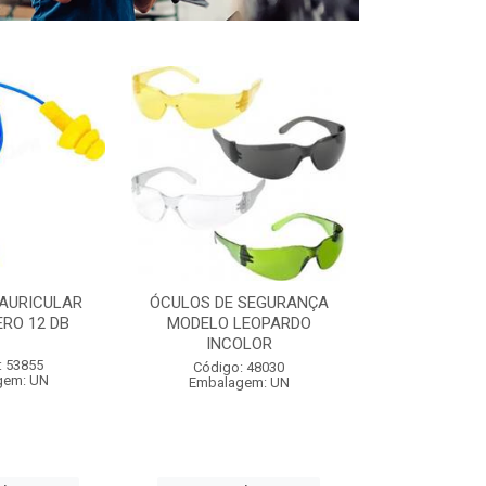
AURICULAR
ÓCULOS DE SEGURANÇA
CAPA DE C
RO 12 DB
MODELO LEOPARDO
C/MANGA 1,
INCOLOR
: 53855
Código:
Código: 48030
gem: UN
Embalag
Embalagem: UN