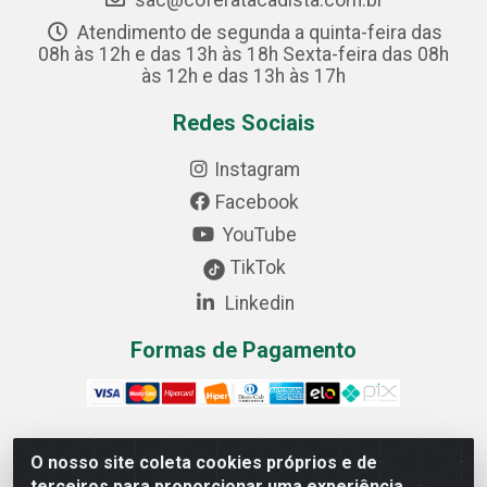
sac@coferatacadista.com.br
Atendimento de segunda a quinta-feira das
08h às 12h e das 13h às 18h Sexta-feira das 08h
às 12h e das 13h às 17h
Redes Sociais
Instagram
Facebook
YouTube
TikTok
Linkedin
Formas de Pagamento
O nosso site coleta cookies próprios e de
Cofer Importadora e Distribuidora LTDA - Avenida
terceiros para proporcionar uma experiência