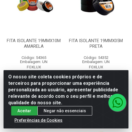
FITA ISOLANTE 19MMX10M
FITA ISOLANTE 19MMX05M
AMARELA
PRETA
Código: 54365
Código: 54352
Embalagem: UN
Embalagem: UN
FOXLUX
FOXLUX
O nosso site coleta cookies próprios e de
terceiros para proporcionar uma experiência
Faça seu login ou
Faça seu login ou
cadastre-se para
cadastre-se para
personalizada ao usuário, apresentar publicidade
ver preços e
ver preços e
relevante de acordo com o seu perfil e melhorar a
comprar
comprar
qualidade do nosso site.
Aceitar
Negar não essenciais
Preferências de Cookies