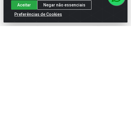
Aceitar
Negar não essenciais
Preferências de Cookies
BOTA PVC CANO MÉDIO
BOTA PVC CANO MÉDIO PTA
BRANCA COM FORRO 43
SEM FORRO 35/36
Código: 51027
Código: 51010
Embalagem: PR
Embalagem: PR
CARTOM
CARTOM
Faça seu login ou
Faça seu login ou
cadastre-se para
cadastre-se para