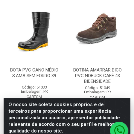
BOTA PVC CANO MÉDIO
BOTINA AMARRAR BICO
S.AMA SEM FORRO 39
PVC NOBUCK CAFÉ 43
BIDENSIDADE
Código: 51033
Código: 51049
Embalagem: PR
Embalagem: PR
CARTOM
CARTOM
O nosso site coleta cookies próprios e de
terceiros para proporcionar uma experiência
Faça seu login ou
Faça seu login ou
personalizada ao usuário, apresentar publicidade
cadastre-se para
cadastre-se para
ver preços e
ver preços e
relevante de acordo com o seu perfil e melhorar a
comprar
comprar
qualidade do nosso site.