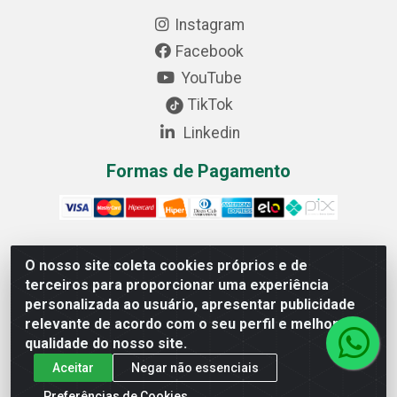
Instagram
Facebook
YouTube
TikTok
Linkedin
Formas de Pagamento
O nosso site coleta cookies próprios e de
Cofer Importadora e Distribuidora LTDA - Avenida Progresso,
terceiros para proporcionar uma experiência
1829, Letra D - Centro Industrial, Carmo do Cajuru/MG - CEP:
personalizada ao usuário, apresentar publicidade
35.557-000 - 03.064.064/0001-44
relevante de acordo com o seu perfil e melhorar a
qualidade do nosso site.
Aceitar
Negar não essenciais
Preferências de Cookies