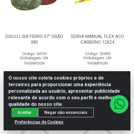
DISCO LIXA FERRO 07” GRÃO
SERRA MANUAL FLEX ACO
080
CARBONO 12X24
Código: 54101
Código: 53495
Embalagem: UN
Embalagem: UN
THOMPSON
THOMPSON
O nosso site coleta cookies próprios e de
Faça seu login ou
Faça seu login ou
terceiros para proporcionar uma experiência
cadastre-se para
cadastre-se para
ver preços e
ver preços e
personalizada ao usuário, apresentar publicidade
comprar
comprar
relevante de acordo com o seu perfil e melhorar a
qualidade do nosso site.
Aceitar
Negar não essenciais
Preferências de Cookies