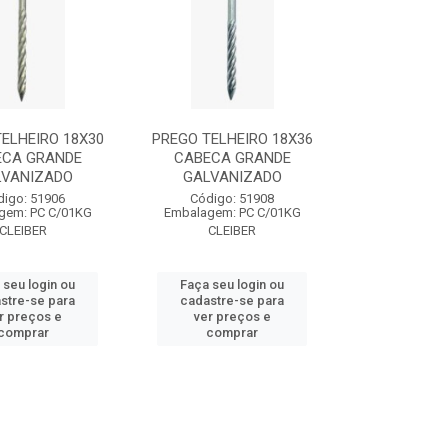
ELHEIRO 18X30
PREGO TELHEIRO 18X36
ECA GRANDE
CABECA GRANDE
LVANIZADO
GALVANIZADO
digo: 51906
Código: 51908
gem: PC C/01KG
Embalagem: PC C/01KG
CLEIBER
CLEIBER
 seu login ou
Faça seu login ou
stre-se para
cadastre-se para
r preços e
ver preços e
comprar
comprar