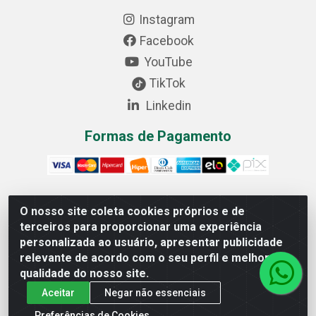
Instagram
Facebook
YouTube
TikTok
Linkedin
Formas de Pagamento
O nosso site coleta cookies próprios e de
Cofer Importadora e Distribuidora LTDA - Avenida Progresso,
terceiros para proporcionar uma experiência
1829, Letra D - Centro Industrial, Carmo do Cajuru/MG - CEP:
personalizada ao usuário, apresentar publicidade
35.557-000 - 03.064.064/0001-44
relevante de acordo com o seu perfil e melhorar a
qualidade do nosso site.
Aceitar
Negar não essenciais
Preferências de Cookies