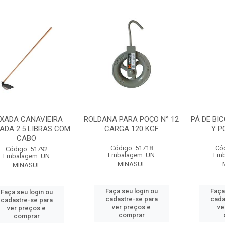
XADA CANAVIEIRA
ROLDANA PARA POÇO N° 12
PÁ DE BI
ADA 2.5 LIBRAS COM
CARGA 120 KGF
Y P
CABO
Código: 51718
Có
Código: 51792
Embalagem: UN
Emb
Embalagem: UN
MINASUL
MINASUL
Faça seu login ou
Faça
Faça seu login ou
cadastre-se para
cada
cadastre-se para
ver preços e
ve
ver preços e
comprar
comprar