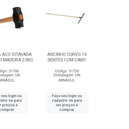
 ACO OITAVADA
ANCINHO CURVO 14
 MADEIRA 2.0KG
DENTES COM CABO
digo: 51706
Código: 51730
alagem: UN
Embalagem: UN
MINASUL
MINASUL
 seu login ou
Faça seu login ou
stre-se para
cadastre-se para
r preços e
ver preços e
comprar
comprar