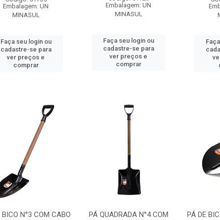
Embalagem: UN
Embalagem: UN
Emb
MINASUL
MINASUL
Faça seu login ou
Faça seu login ou
Faça
cadastre-se para
cadastre-se para
cada
ver preços e
ver preços e
ve
comprar
comprar
E BICO N°3 COM CABO
PÁ QUADRADA N°4 COM
PÁ DE BI