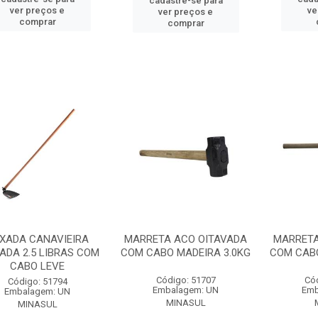
cadastre-se para
ver preços e
ve
ver preços e
comprar
comprar
XADA CANAVIEIRA
MARRETA ACO OITAVADA
MARRETA
ADA 2.5 LIBRAS COM
COM CABO MADEIRA 3.0KG
COM CABO
CABO LEVE
Código: 51707
Có
Código: 51794
Embalagem: UN
Emb
Embalagem: UN
MINASUL
MINASUL