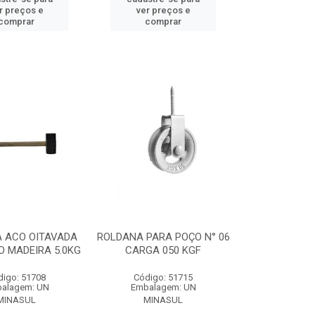
r preços e
ver preços e
comprar
comprar
 ACO OITAVADA
ROLDANA PARA POÇO N° 06
 MADEIRA 5.0KG
CARGA 050 KGF
digo: 51708
Código: 51715
alagem: UN
Embalagem: UN
MINASUL
MINASUL