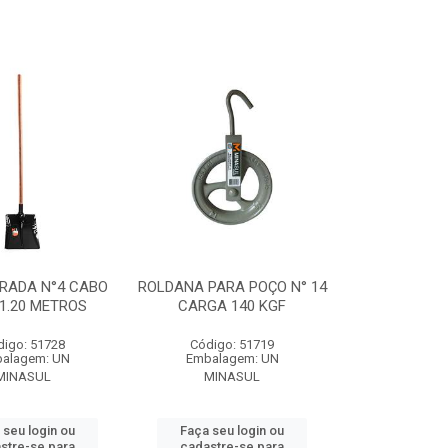
RADA N°4 CABO
ROLDANA PARA POÇO N° 14
1.20 METROS
CARGA 140 KGF
digo: 51728
Código: 51719
alagem: UN
Embalagem: UN
MINASUL
MINASUL
 seu login ou
Faça seu login ou
stre-se para
cadastre-se para