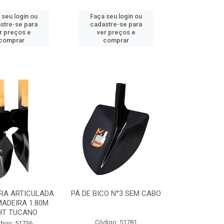
 seu login ou
Faça seu login ou
stre-se para
cadastre-se para
r preços e
ver preços e
comprar
comprar
RA ARTICULADA
PÁ DE BICO N°3 SEM CABO
ADEIRA 1.80M
HT TUCANO
Código: 51781
digo: 51736