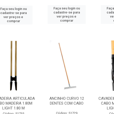
Faça seu login ou
Faça
Faça seu login ou
cadastre-se para
cada
cadastre-se para
ver preços e
ve
ver preços e
comprar
comprar
ADEIRA ARTICULADA
ANCINHO CURVO 12
CAVADEI
BO MADEIRA 1.80M
DENTES COM CABO
CABO M
LIGHT 1.80 M
LIG
Código: 51729
Código: 51735
Có