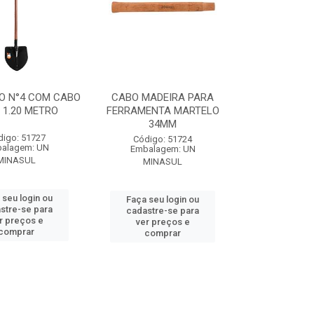
CO N°4 COM CABO
CABO MADEIRA PARA
 1.20 METRO
FERRAMENTA MARTELO
34MM
digo: 51727
Código: 51724
alagem: UN
Embalagem: UN
MINASUL
MINASUL
 seu login ou
Faça seu login ou
stre-se para
cadastre-se para
r preços e
ver preços e
comprar
comprar