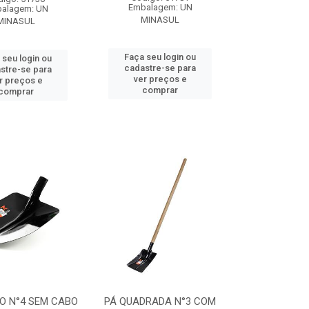
Embalagem: UN
alagem: UN
MINASUL
MINASUL
Faça seu login ou
 seu login ou
cadastre-se para
stre-se para
ver preços e
r preços e
comprar
comprar
CO N°4 SEM CABO
PÁ QUADRADA N°3 COM