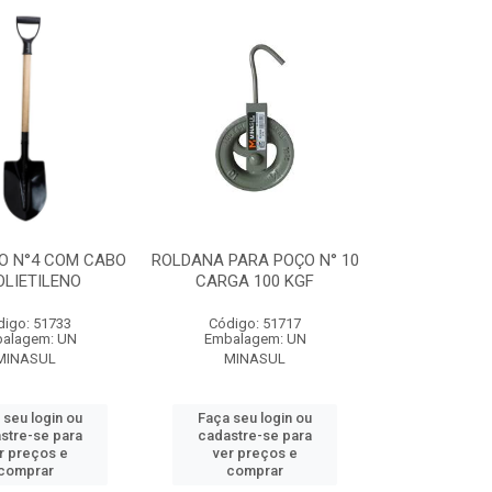
CO N°4 COM CABO
ROLDANA PARA POÇO N° 10
OLIETILENO
CARGA 100 KGF
digo: 51733
Código: 51717
alagem: UN
Embalagem: UN
MINASUL
MINASUL
 seu login ou
Faça seu login ou
stre-se para
cadastre-se para
r preços e
ver preços e
comprar
comprar