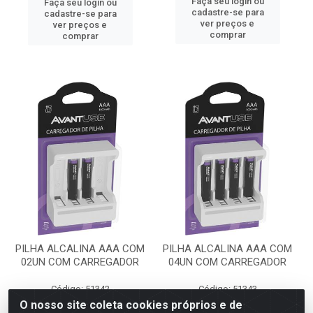
Faça seu login ou
Faça seu login ou
cadastre-se para
cadastre-se para
ver preços e
ver preços e
comprar
comprar
PILHA ALCALINA AAA COM
PILHA ALCALINA AAA COM
02UN COM CARREGADOR
04UN COM CARREGADOR
Código: 51342
Código: 51343
Embalagem: UN
Embalagem: UN
O nosso site coleta cookies próprios e de
AVANT
AVANT