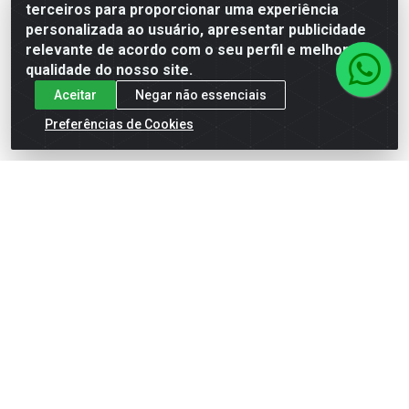
terceiros para proporcionar uma experiência
personalizada ao usuário, apresentar publicidade
Faça seu login ou
Faça seu login ou
relevante de acordo com o seu perfil e melhorar a
cadastre-se para
cadastre-se para
qualidade do nosso site.
ver preços e
ver preços e
comprar
comprar
Aceitar
Negar não essenciais
Preferências de Cookies
Cadastre-se para receber nossas ofertas!