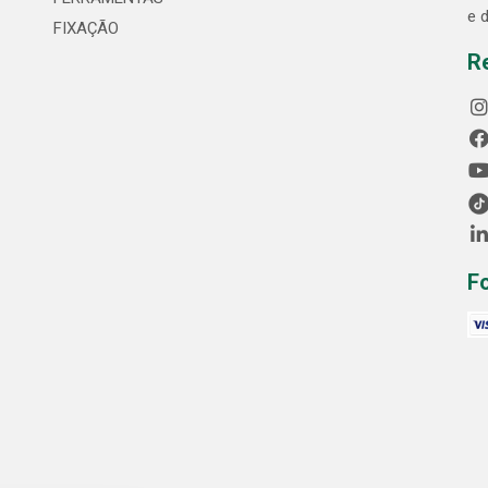
e 
FIXAÇÃO
R
F