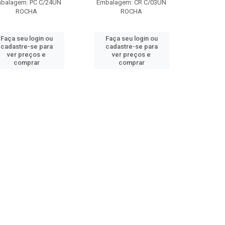
balagem: PC C/24UN
Embalagem: CR C/03UN
ROCHA
ROCHA
Faça seu login ou
Faça seu login ou
cadastre-se para
cadastre-se para
ver preços e
ver preços e
comprar
comprar