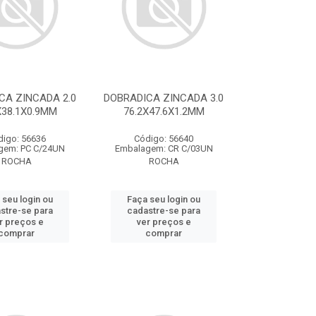
CA ZINCADA 2.0
DOBRADICA ZINCADA 3.0
X38.1X0.9MM
76.2X47.6X1.2MM
digo: 56636
Código: 56640
gem: PC C/24UN
Embalagem: CR C/03UN
ROCHA
ROCHA
 seu login ou
Faça seu login ou
stre-se para
cadastre-se para
r preços e
ver preços e
comprar
comprar