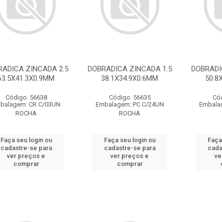
RADICA ZINCADA 2.5
DOBRADICA ZINCADA 1.5
DOBRADI
63.5X41.3X0.9MM
38.1X34.9X0.6MM
50.8
Código: 56638
Código: 56635
Có
balagem: CR C/03UN
Embalagem: PC C/24UN
Embala
ROCHA
ROCHA
Faça seu login ou
Faça seu login ou
Faça
cadastre-se para
cadastre-se para
cada
ver preços e
ver preços e
ve
comprar
comprar