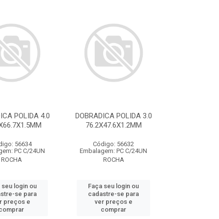
CA POLIDA 4.0
DOBRADICA POLIDA 3.0
6X66.7X1.5MM
76.2X47.6X1.2MM
digo: 56634
Código: 56632
gem: PC C/24UN
Embalagem: PC C/24UN
ROCHA
ROCHA
 seu login ou
Faça seu login ou
stre-se para
cadastre-se para
r preços e
ver preços e
comprar
comprar