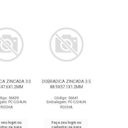
CA ZINCADA 3.0
DOBRADICA ZINCADA 3.5
X47.6X1.2MM
88.9X57.1X1.2MM
digo: 56639
Código: 56641
gem: PC C/24UN
Embalagem: PC C/24UN
ROCHA
ROCHA
 seu login ou
Faça seu login ou
stre-se para
cadastre-se para