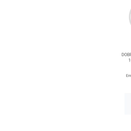
DOB
1
Em