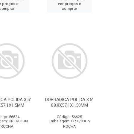
r preços e
ver preços e
comprar
comprar
CA POLIDA 3.5”
DOBRADICA POLIDA 3.5”
X57.1X1.5MM
88.9X57.1X1.50MM
digo: 56624
Código: 56625
gem: CR C/03UN
Embalagem: CR C/03UN
ROCHA
ROCHA