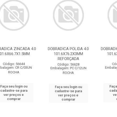
RADICA ZINCADA 4.0
DOBRADICA POLIDA 4.0
DOBRADI
01.6X66.7X1.5MM
101.6X76.2X3MM
101.
REFORÇADA
Código: 56644
Có
Código: 56628
balagem: CR C/03UN
Embala
Embalagem: PC C/12UN
ROCHA
ROCHA
Faça seu login ou
Faça
Faça seu login ou
cadastre-se para
cada
cadastre-se para
ver preços e
ve
ver preços e
comprar
comprar