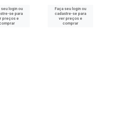
 seu login ou
Faça seu login ou
stre-se para
cadastre-se para
r preços e
ver preços e
comprar
comprar