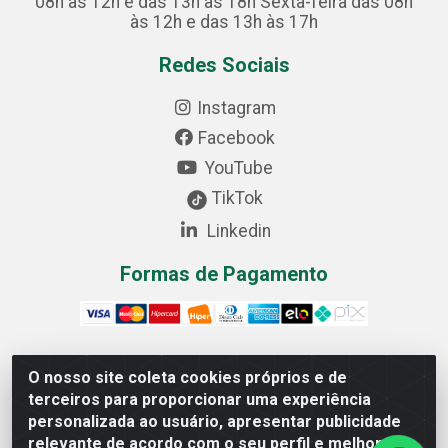
08h às 12h e das 13h às 18h Sexta-feira das 08h
às 12h e das 13h às 17h
Redes Sociais
Instagram
Facebook
YouTube
TikTok
Linkedin
Formas de Pagamento
O nosso site coleta cookies próprios e de
Cofer Importadora e Distribuidora LTDA - Avenida
terceiros para proporcionar uma experiência
Progresso, 1829, Letra D - Centro Industrial, Carmo do
personalizada ao usuário, apresentar publicidade
Cajuru/MG - CEP: 35.557-000 - 03.064.064/0001-44
relevante de acordo com o seu perfil e melhorar a