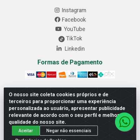
Instagram
Facebook
YouTube
TikTok
Linkedin
Formas de Pagamento
O nosso site coleta cookies próprios e de
Cofer Importadora e Distribuidora LTDA - Avenida
terceiros para proporcionar uma experiência
Progresso, 1829, Letra D - Centro Industrial, Carmo do
personalizada ao usuário, apresentar publicidade
Cajuru/MG - CEP: 35.557-000 - 03.064.064/0001-44
relevante de acordo com o seu perfil e melhorar a
qualidade do nosso site.
Aceitar
Negar não essenciais