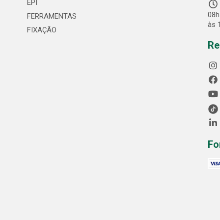
EPI
08h
FERRAMENTAS
às 
FIXAÇÃO
Re
Fo