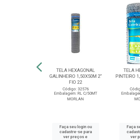
 HEXAGONAL
TELA HEXAGONAL
TELA H
RÃO 1,50X50M 3”
GALINHEIRO 1,50X50M 2”
PINTEIRO 1
FIO 18
FIO 22
digo: 32606
Código: 32576
Códig
gem: RL C/50MT
Embalagem: RL C/50MT
Embalage
MORLAN
MORLAN
MO
 seu login ou
Faça seu login ou
Faça se
astre-se para
cadastre-se para
cadast
er preços e
ver preços e
ver 