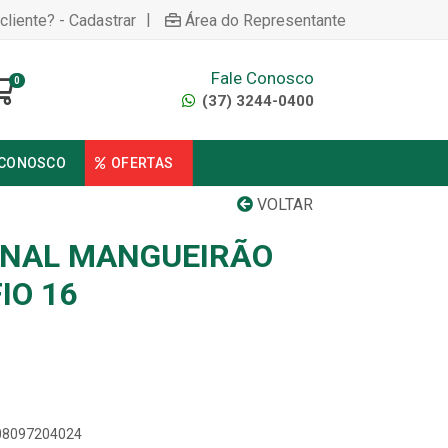
|
cliente? - Cadastrar
Área do Representante
Fale Conosco
0
(37) 3244-0400
 CONOSCO
OFERTAS
VOLTAR
ONAL MANGUEIRÃO
IO 16
908097204024