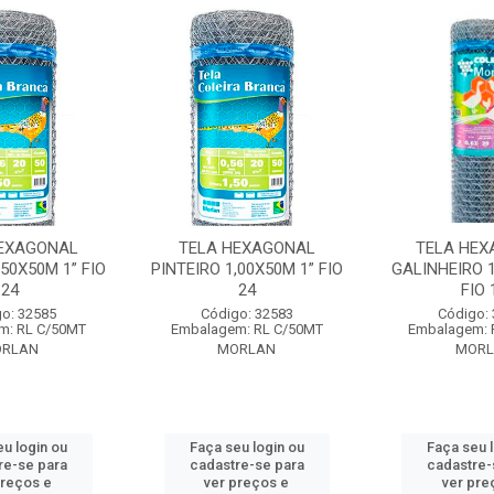
EXAGONAL
TELA HEXAGONAL
TELA HEX
,50X50M 1” FIO
PINTEIRO 1,00X50M 1” FIO
GALINHEIRO 1
24
24
FIO 
o: 32585
Código: 32583
Código:
m: RL C/50MT
Embalagem: RL C/50MT
Embalagem: 
RLAN
MORLAN
MORL
u login ou
Faça seu login ou
Faça seu 
re-se para
cadastre-se para
cadastre-
preços e
ver preços e
ver pre