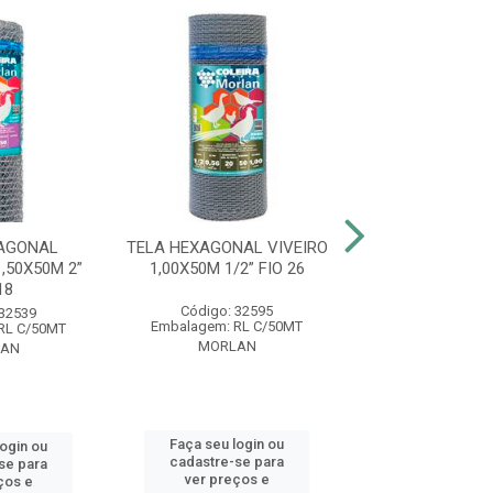
AGONAL
TELA HEXAGONAL VIVEIRO
TELA HEXA
,50X50M 2”
1,00X50M 1/2” FIO 26
MANGUEIRÃO 1,5
18
FIO 18
Código: 32595
 32539
Código: 32
Embalagem: RL C/50MT
RL C/50MT
Embalagem: RL
MORLAN
AN
MORLAN
Faça seu login ou
login ou
Faça seu log
cadastre-se para
se para
cadastre-se 
ver preços e
ços e
ver preços