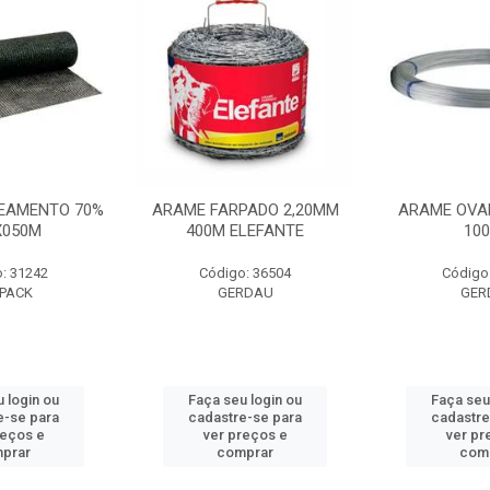
EAMENTO 70%
ARAME FARPADO 2,20MM
ARAME OVA
X050M
400M ELEFANTE
10
: 31242
Código: 36504
Código
PACK
GERDAU
GER
 login ou
Faça seu login ou
Faça seu
e-se para
cadastre-se para
cadastre
reços e
ver preços e
ver pr
prar
comprar
com