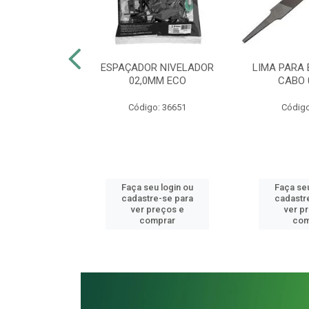
BINADA 13MM
ESPAÇADOR NIVELADOR
LIMA PARA
 VANÁDIO
02,0MM ECO
CABO 
o: 41077
Código: 36651
Código
u login ou
Faça seu login ou
Faça seu
e-se para
cadastre-se para
cadastr
reços e
ver preços e
ver p
mprar
comprar
com