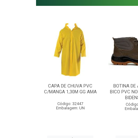
 AURICULAR
CAPA DE CHUVA PVC
BOTINA DE
ERO 12 DB
C/MANGA 1,30M GG AMA
BICO PVC NO
BIDEN
o: 53855
Código: 32447
Código
agem: UN
Embalagem: UN
Embala