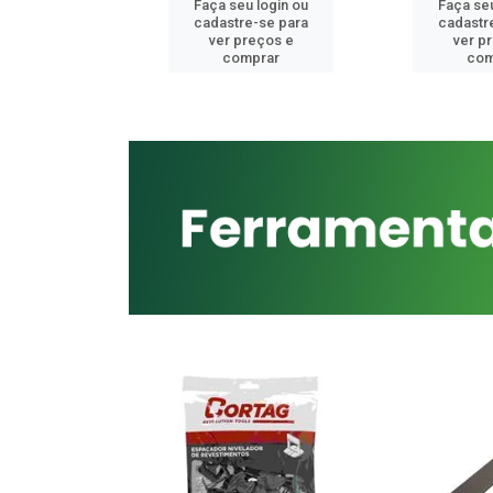
u login ou
Faça seu login ou
Faça seu
e-se para
cadastre-se para
cadastr
reços e
ver preços e
ver p
mprar
comprar
com