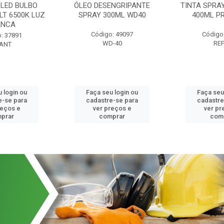
LED BULBO
ÓLEO DESENGRIPANTE
TINTA SPRA
LT 6500K LUZ
SPRAY 300ML WD40
400ML P
ANCA
Código: 49097
Código
: 37891
WD-40
RE
ANT
 login ou
Faça seu login ou
Faça seu
e-se para
cadastre-se para
cadastre
reços e
ver preços e
ver pr
prar
comprar
com