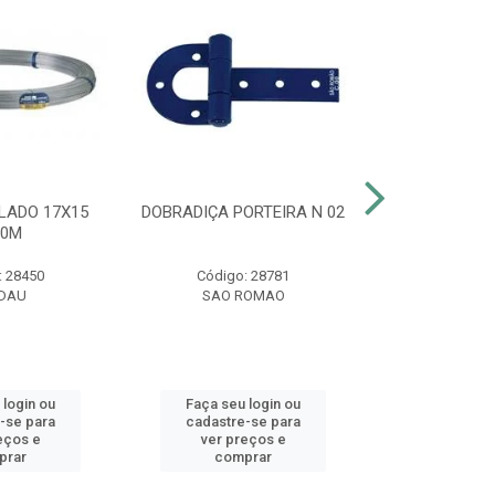
LADO 17X15
DOBRADIÇA PORTEIRA N 02
CLARIFIC
00M
MAXF
: 28450
Código: 28781
Código:
DAU
SAO ROMAO
HT
 login ou
Faça seu login ou
Faça seu 
-se para
cadastre-se para
cadastre
eços e
ver preços e
ver pr
prar
comprar
comp