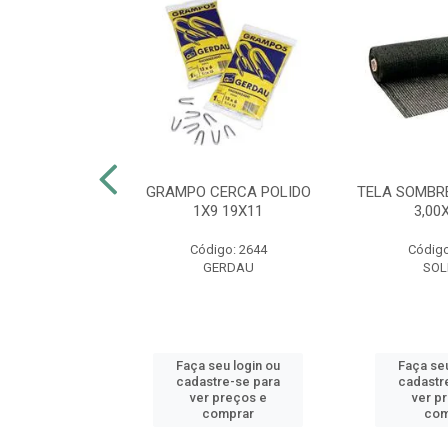
FEIJÃO 55CM
GRAMPO CERCA POLIDO
TELA SOMBR
CA VERDE
1X9 19X11
3,00
o: 53774
Código: 2644
Código
AS MM
GERDAU
SOL
u login ou
Faça seu login ou
Faça seu
e-se para
cadastre-se para
cadastr
reços e
ver preços e
ver p
mprar
comprar
com