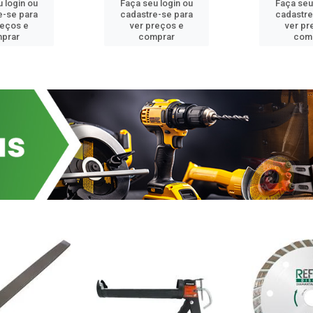
 login ou
Faça seu login ou
Faça seu
e-se para
cadastre-se para
cadastre
reços e
ver preços e
ver pr
prar
comprar
com