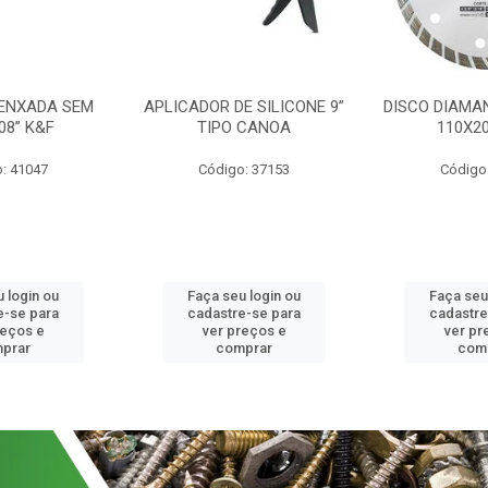
 ENXADA SEM
APLICADOR DE SILICONE 9”
DISCO DIAMA
08” K&F
TIPO CANOA
110X2
: 41047
Código: 37153
Código
 login ou
Faça seu login ou
Faça seu
e-se para
cadastre-se para
cadastre
reços e
ver preços e
ver pr
prar
comprar
com