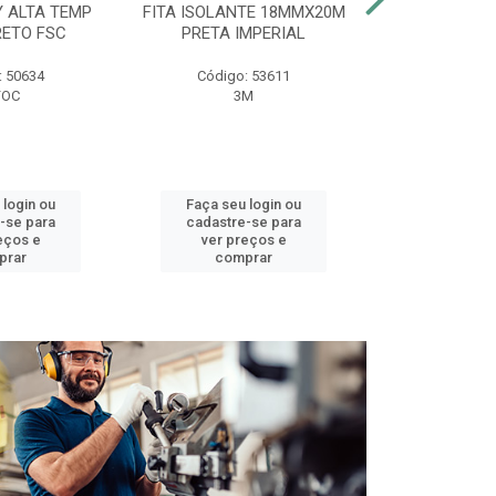
Y ALTA TEMP
FITA ISOLANTE 18MMX20M
DUCHA BELL
RETO FSC
PRETA IMPERIAL
127V 
: 50634
Código: 53611
Código:
FOC
3M
LOREN
 login ou
Faça seu login ou
Faça seu 
-se para
cadastre-se para
cadastre
eços e
ver preços e
ver pr
prar
comprar
comp