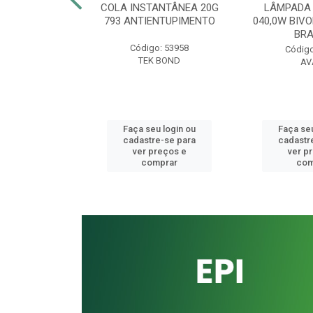
CORRUGADO
COLA INSTANTÂNEA 20G
LÂMPADA 
AL SIMPLES
793 ANTIENTUPIMENTO
040,0W BIVO
ONGO 0700MM
BR
Código: 53958
o: 41336
Código
TEK BOND
UKIT
AV
u login ou
Faça seu login ou
Faça seu
e-se para
cadastre-se para
cadastr
reços e
ver preços e
ver p
mprar
comprar
com