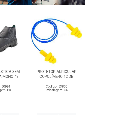
ÁSTICA SEM
PROTETOR AURICULAR
CAPA DE C
A MONO 43
COPOLÍMERO 12 DB
C/MANGA 1,
: 50991
Código: 53855
Código:
gem: PR
Embalagem: UN
Embalag