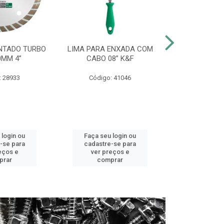
NTADO TURBO
LIMA PARA ENXADA COM
CHAVE COMB
0MM 4”
CABO 08” K&F
CROMO V
: 28933
Código: 41046
Código:
 login ou
Faça seu login ou
Faça seu 
-se para
cadastre-se para
cadastre
eços e
ver preços e
ver pr
prar
comprar
comp