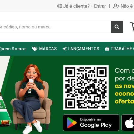
|
Já é cliente? - Entrar
Não é 
Quem Somos
MARCAS
LANÇAMENTOS
TRABALHE