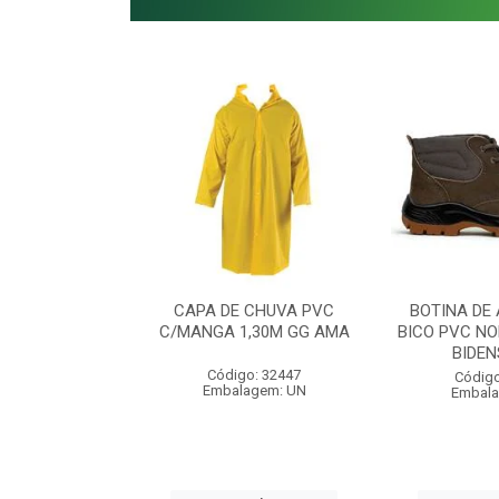
E SEGURANÇA
CAPA DE CHUVA PVC
BOTINA DE
 LEOPARDO
C/MANGA 1,30M GG AMA
BICO PVC NO
COLOR
BIDEN
Código: 32447
o: 48030
Código
Embalagem: UN
agem: UN
Embala