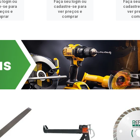
 login ou
Faça seu login ou
Faça seu
e-se para
cadastre-se para
cadastre
reços e
ver preços e
ver pr
prar
comprar
com