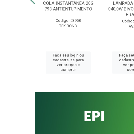
CORRUGADO
COLA INSTANTÂNEA 20G
LÂMPADA 
AL SIMPLES
793 ANTIENTUPIMENTO
040,0W BIVO
ONGO 0700MM
BR
Código: 53958
o: 41336
Código
TEK BOND
UKIT
AV
u login ou
Faça seu login ou
Faça seu
e-se para
cadastre-se para
cadastr
reços e
ver preços e
ver p
mprar
comprar
com