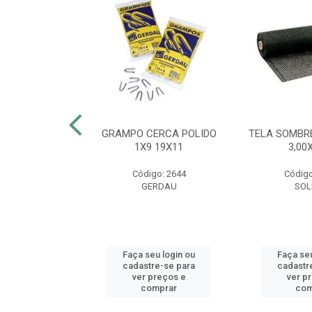
FEIJÃO 55CM
GRAMPO CERCA POLIDO
TELA SOMBR
CA VERDE
1X9 19X11
3,00
o: 53774
Código: 2644
Código
AS MM
GERDAU
SOL
u login ou
Faça seu login ou
Faça seu
e-se para
cadastre-se para
cadastr
reços e
ver preços e
ver p
mprar
comprar
com