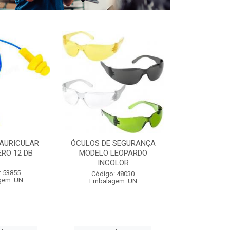
AURICULAR
ÓCULOS DE SEGURANÇA
CAPA DE C
RO 12 DB
MODELO LEOPARDO
C/MANGA 1,
INCOLOR
: 53855
Código:
Código: 48030
gem: UN
Embalag
Embalagem: UN