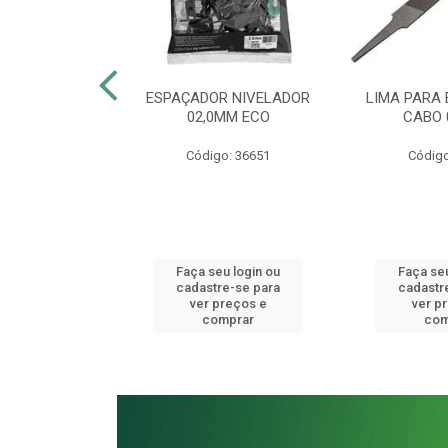
BINADA 13MM
ESPAÇADOR NIVELADOR
LIMA PARA
 VANÁDIO
02,0MM ECO
CABO 
o: 41077
Código: 36651
Código
u login ou
Faça seu login ou
Faça seu
e-se para
cadastre-se para
cadastr
reços e
ver preços e
ver p
mprar
comprar
com