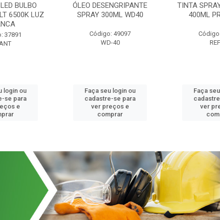
LED BULBO
ÓLEO DESENGRIPANTE
TINTA SPRA
LT 6500K LUZ
SPRAY 300ML WD40
400ML P
ANCA
Código: 49097
Código
: 37891
WD-40
RE
ANT
 login ou
Faça seu login ou
Faça seu
e-se para
cadastre-se para
cadastre
reços e
ver preços e
ver pr
prar
comprar
com