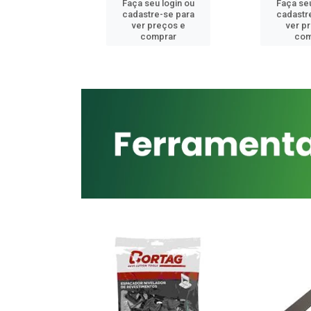
u login ou
Faça seu login ou
Faça seu
e-se para
cadastre-se para
cadastr
reços e
ver preços e
ver p
mprar
comprar
com