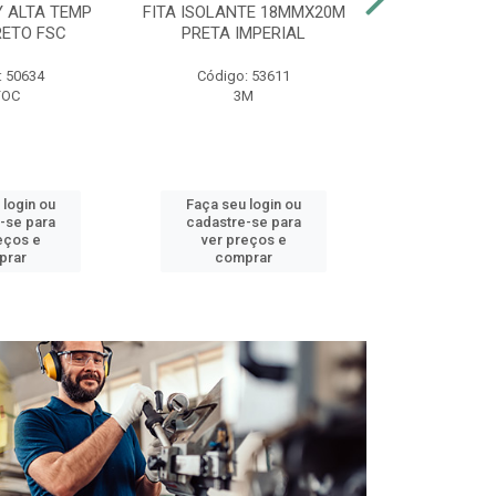
Y ALTA TEMP
FITA ISOLANTE 18MMX20M
DUCHA BELL
RETO FSC
PRETA IMPERIAL
127V 
: 50634
Código: 53611
Código:
FOC
3M
LOREN
 login ou
Faça seu login ou
Faça seu 
-se para
cadastre-se para
cadastre
eços e
ver preços e
ver pr
prar
comprar
comp