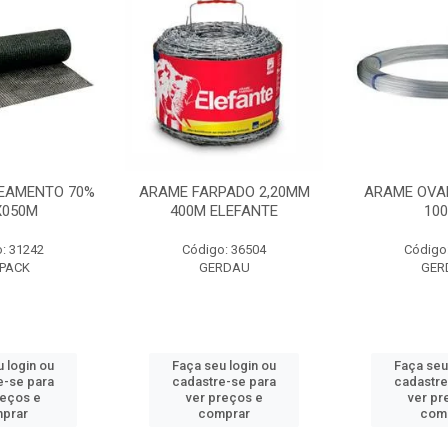
EAMENTO 70%
ARAME FARPADO 2,20MM
ARAME OVA
X050M
400M ELEFANTE
10
: 31242
Código: 36504
Código
PACK
GERDAU
GER
 login ou
Faça seu login ou
Faça seu
e-se para
cadastre-se para
cadastre
reços e
ver preços e
ver pr
prar
comprar
com