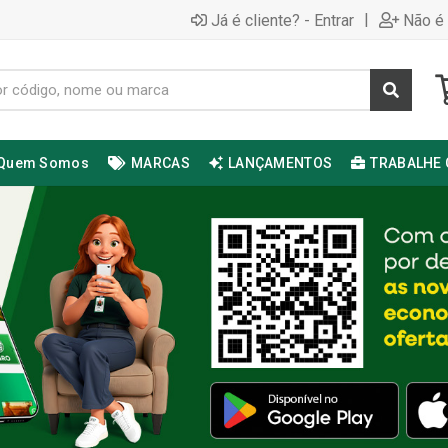
|
Já é cliente? - Entrar
Não é 
Quem Somos
MARCAS
LANÇAMENTOS
TRABALHE