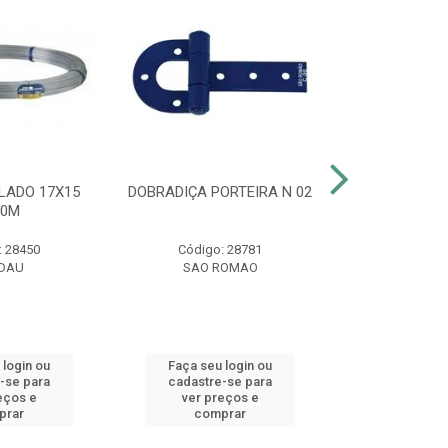
LADO 17X15
DOBRADIÇA PORTEIRA N 02
CLARIFIC
00M
MAXF
: 28450
Código: 28781
Código:
DAU
SAO ROMAO
HT
 login ou
Faça seu login ou
Faça seu 
-se para
cadastre-se para
cadastre
eços e
ver preços e
ver pr
prar
comprar
comp