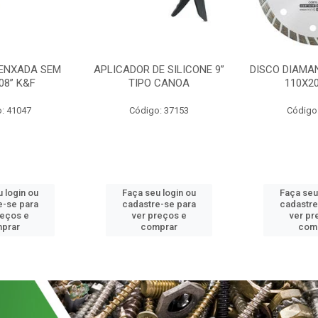
 ENXADA SEM
APLICADOR DE SILICONE 9”
DISCO DIAMA
08” K&F
TIPO CANOA
110X2
: 41047
Código: 37153
Código
 login ou
Faça seu login ou
Faça seu
e-se para
cadastre-se para
cadastre
reços e
ver preços e
ver pr
prar
comprar
com