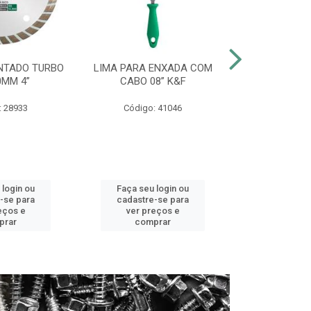
NTADO TURBO
LIMA PARA ENXADA COM
CHAVE COMB
0MM 4”
CABO 08” K&F
CROMO V
: 28933
Código: 41046
Código:
 login ou
Faça seu login ou
Faça seu 
-se para
cadastre-se para
cadastre
eços e
ver preços e
ver pr
prar
comprar
comp