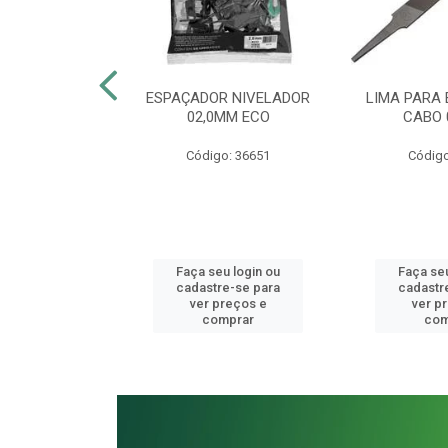
BINADA 13MM
ESPAÇADOR NIVELADOR
LIMA PARA
 VANÁDIO
02,0MM ECO
CABO 
o: 41077
Código: 36651
Código
u login ou
Faça seu login ou
Faça seu
e-se para
cadastre-se para
cadastr
reços e
ver preços e
ver p
mprar
comprar
com