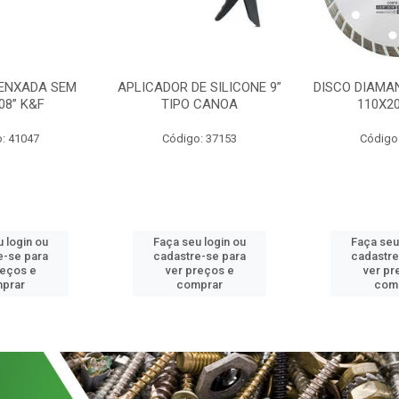
 ENXADA SEM
APLICADOR DE SILICONE 9”
DISCO DIAMA
08” K&F
TIPO CANOA
110X2
: 41047
Código: 37153
Código
 login ou
Faça seu login ou
Faça seu
e-se para
cadastre-se para
cadastre
reços e
ver preços e
ver pr
prar
comprar
com