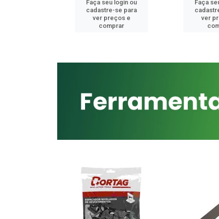
u login ou
Faça seu login ou
Faça seu
e-se para
cadastre-se para
cadastr
reços e
ver preços e
ver p
mprar
comprar
com