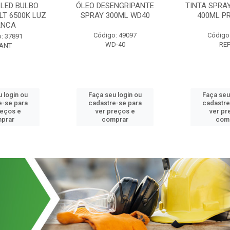
LED BULBO
ÓLEO DESENGRIPANTE
TINTA SPRA
LT 6500K LUZ
SPRAY 300ML WD40
400ML P
ANCA
Código: 49097
Código
: 37891
WD-40
RE
ANT
 login ou
Faça seu login ou
Faça seu
e-se para
cadastre-se para
cadastre
reços e
ver preços e
ver pr
prar
comprar
com