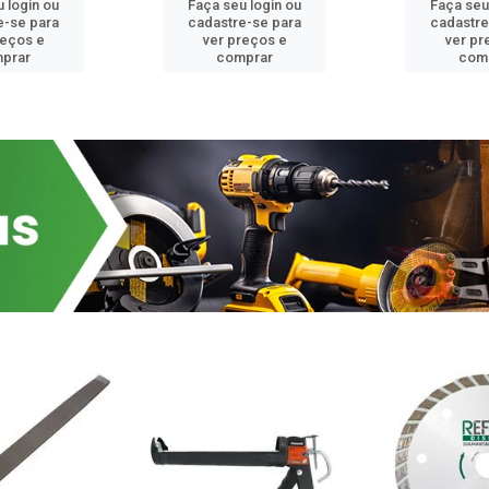
 login ou
Faça seu login ou
Faça seu
e-se para
cadastre-se para
cadastre
reços e
ver preços e
ver pr
prar
comprar
com