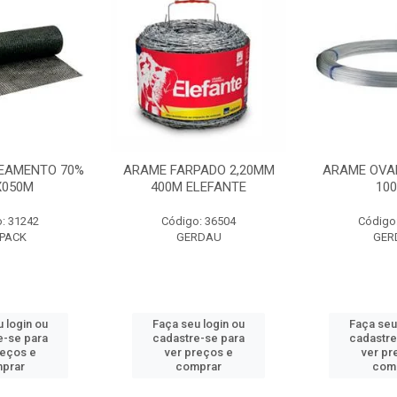
EAMENTO 70%
ARAME FARPADO 2,20MM
ARAME OVA
X050M
400M ELEFANTE
10
: 31242
Código: 36504
Código
PACK
GERDAU
GER
 login ou
Faça seu login ou
Faça seu
e-se para
cadastre-se para
cadastre
reços e
ver preços e
ver pr
prar
comprar
com