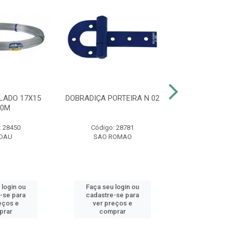
LADO 17X15
DOBRADIÇA PORTEIRA N 02
CLARIFIC
00M
MAXF
: 28450
Código: 28781
Código:
DAU
SAO ROMAO
HT
 login ou
Faça seu login ou
Faça seu 
-se para
cadastre-se para
cadastre
eços e
ver preços e
ver pr
prar
comprar
comp