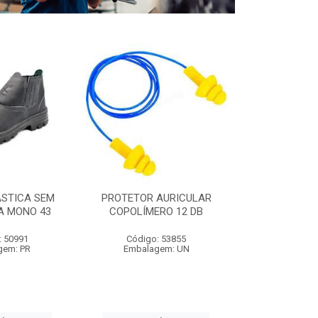
ÁSTICA SEM
PROTETOR AURICULAR
CAPA DE C
A MONO 43
COPOLÍMERO 12 DB
C/MANGA 1,
: 50991
Código: 53855
Código:
gem: PR
Embalagem: UN
Embalag