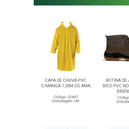
 AURICULAR
CAPA DE CHUVA PVC
BOTINA DE
ERO 12 DB
C/MANGA 1,30M GG AMA
BICO PVC NO
BIDEN
o: 53855
Código: 32447
Código
agem: UN
Embalagem: UN
Embala