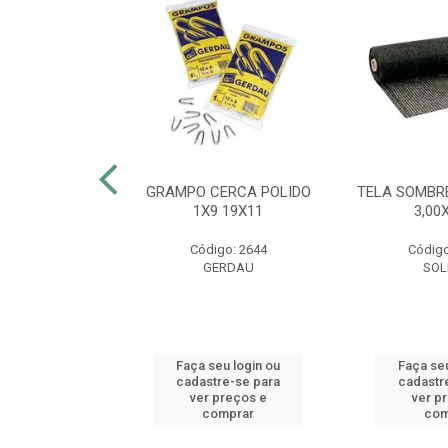
FEIJÃO 55CM
GRAMPO CERCA POLIDO
TELA SOMBR
CA VERDE
1X9 19X11
3,00
o: 53774
Código: 2644
Código
AS MM
GERDAU
SOL
u login ou
Faça seu login ou
Faça seu
e-se para
cadastre-se para
cadastr
reços e
ver preços e
ver p
mprar
comprar
com