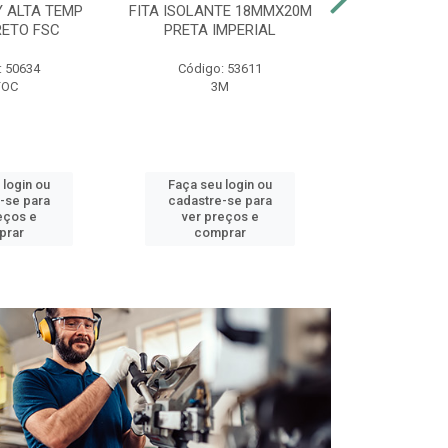
Y ALTA TEMP
FITA ISOLANTE 18MMX20M
DUCHA BELL
RETO FSC
PRETA IMPERIAL
127V 
: 50634
Código: 53611
Código:
FOC
3M
LOREN
 login ou
Faça seu login ou
Faça seu 
-se para
cadastre-se para
cadastre
eços e
ver preços e
ver pr
prar
comprar
comp