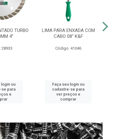
NTADO TURBO
LIMA PARA ENXADA COM
CHAVE COMB
0MM 4”
CABO 08” K&F
CROMO V
: 28933
Código: 41046
Código:
 login ou
Faça seu login ou
Faça seu 
-se para
cadastre-se para
cadastre
eços e
ver preços e
ver pr
prar
comprar
comp