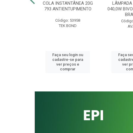
CORRUGADO
COLA INSTANTÂNEA 20G
LÂMPADA 
AL SIMPLES
793 ANTIENTUPIMENTO
040,0W BIVO
ONGO 0700MM
BR
Código: 53958
o: 41336
Código
TEK BOND
UKIT
AV
u login ou
Faça seu login ou
Faça seu
e-se para
cadastre-se para
cadastr
reços e
ver preços e
ver p
mprar
comprar
com