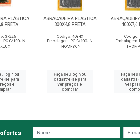
IRA PLÁSTICA
ABRAÇADEIRA PLÁSTICA
ABRAÇADEIRA
,8 PRETA
300X4,8 PRETA
400X7,6
o: 37225
Código: 40343
Código:
: PC C/100UN
Embalagem: PC C/100UN
Embalagem: 
OXLUX
THOMPSON
THOMP
u login ou
Faça seu login ou
Faça seu 
re-se para
cadastre-se para
cadastre-
preços e
ver preços e
ver pre
mprar
comprar
comp
ofertas!