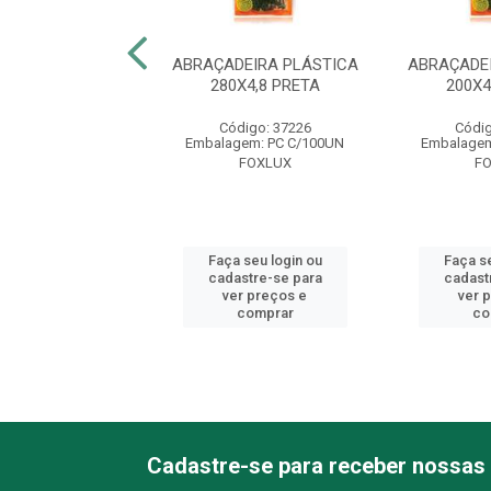
DEIRA PLÁSTICA
ABRAÇADEIRA PLÁSTICA
ABRAÇADE
X4,8 PRETA
280X4,8 PRETA
200X4
digo: 37227
Código: 37226
Códig
gem: PC C/50UN
Embalagem: PC C/100UN
Embalagem
FOXLUX
FOXLUX
F
 seu login ou
Faça seu login ou
Faça se
astre-se para
cadastre-se para
cadast
er preços e
ver preços e
ver 
comprar
comprar
co
Cadastre-se para receber nossas 