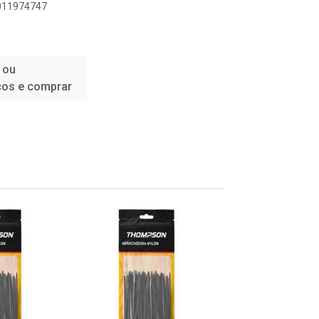
8011974747
 ou
ços e comprar