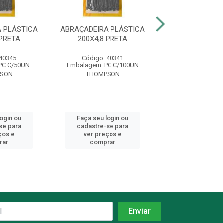
 PLÁSTICA
ABRAÇADEIRA PLÁSTICA
ABRAÇADEIRA P
 PRETA
200X4,8 PRETA
380X4,8 P
 40345
Código: 40341
Código: 37
PC C/50UN
Embalagem: PC C/100UN
Embalagem: PC
SON
THOMPSON
FOXLUX
login ou
Faça seu login ou
Faça seu log
se para
cadastre-se para
cadastre-se 
ços e
ver preços e
ver preços
rar
comprar
comprar