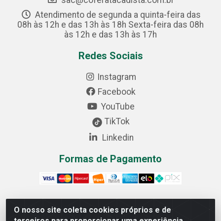
sac@coferatacadista.com.br
Atendimento de segunda a quinta-feira das
08h às 12h e das 13h às 18h Sexta-feira das 08h
às 12h e das 13h às 17h
Redes Sociais
Instagram
Facebook
YouTube
TikTok
Linkedin
Formas de Pagamento
O nosso site coleta cookies próprios e de
Cofer Importadora e Distribuidora LTDA - Avenida
terceiros para proporcionar uma experiência