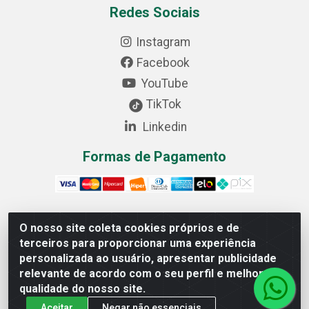
Redes Sociais
Instagram
Facebook
YouTube
TikTok
Linkedin
Formas de Pagamento
O nosso site coleta cookies próprios e de
Cofer Importadora e Distribuidora LTDA - Avenida
terceiros para proporcionar uma experiência
Progresso, 1829, Letra D - Centro Industrial, Carmo do
personalizada ao usuário, apresentar publicidade
Cajuru/MG - CEP: 35.557-000 - 03.064.064/0001-44
relevante de acordo com o seu perfil e melhorar a
qualidade do nosso site.
Aceitar
Negar não essenciais