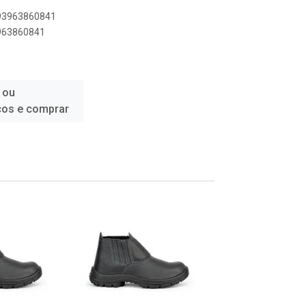
893963860841
3963860841
 ou
ços e comprar