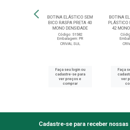
 ELÁSTICO BICO
BOTINA ELÁSTICO SEM
BOTINA E
CO RASPA PRETA
BICO RASPA PRETA 40
PLÁSTICO
NO DENSIDADE
MONO DENSIDADE
42 MONO
digo: 51521
Código: 51582
Códig
balagem: PR
Embalagem: PR
Embal
RIVAL SUL
CRIVAL SUL
CRI
 seu login ou
Faça seu login ou
Faça se
astre-se para
cadastre-se para
cadast
er preços e
ver preços e
ver 
comprar
comprar
co
Cadastre-se para receber nossas 