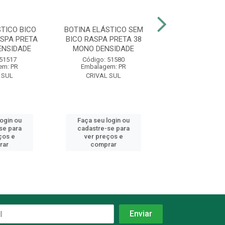
TICO BICO
BOTINA ELÁSTICO SEM
BOTINA ELÁSTI
SPA PRETA
BICO RASPA PRETA 38
PLÁSTICO RASP
ENSIDADE
MONO DENSIDADE
43 MONO DEN
 51517
Código: 51580
Código: 51
em: PR
Embalagem: PR
Embalagem:
 SUL
CRIVAL SUL
CRIVAL S
login ou
Faça seu login ou
Faça seu log
se para
cadastre-se para
cadastre-se 
ços e
ver preços e
ver preços
rar
comprar
comprar