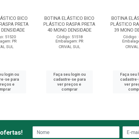
LÁSTICO BICO
BOTINA ELÁSTICO BICO
BOTINA ELÁS
 RASPA PRETA
PLÁSTICO RASPA PRETA
PLÁSTICO RA
 DENSIDADE
40 MONO DENSIDADE
39 MONO D
o: 51520
Código: 51518
Código:
agem: PR
Embalagem: PR
Embalag
VAL SUL
CRIVAL SUL
CRIVAL
u login ou
Faça seu login ou
Faça seu 
re-se para
cadastre-se para
cadastre-
preços e
ver preços e
ver pre
mprar
comprar
comp
ofertas!