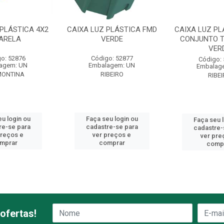
 PLÁSTICA 4X2
CAIXA LUZ PLÁSTICA FMD
CAIXA LUZ PL
ARELA
VERDE
CONJUNTO T
VER
o: 52876
Código: 52877
Código:
agem: UN
Embalagem: UN
Embalag
MONTINA
RIBEIRO
RIBE
u login ou
Faça seu login ou
Faça seu 
re-se para
cadastre-se para
cadastre-
preços e
ver preços e
ver pre
mprar
comprar
comp
ofertas!