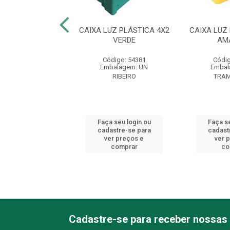
UZ PLÁSTICA 4X2
CAIXA LUZ PLÁSTICA 4X2
CAIXA LUZ
ALL AMARELA
VERDE
AM
digo: 52944
Código: 54381
Códig
balagem: UN
Embalagem: UN
Embal
RAMONTINA
RIBEIRO
TRA
 seu login ou
Faça seu login ou
Faça se
astre-se para
cadastre-se para
cadast
er preços e
ver preços e
ver 
comprar
comprar
co
Cadastre-se para receber nossas 