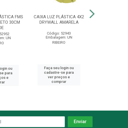
ÁSTICA FMS
CAIXA LUZ PLÁSTICA 4X2
CAIXA LUZ PLÁS
ETO 30CM
DRYWALL AMARELA
DRYWALL AM
DE
Código: 52943
Código: 52
 52952
Embalagem: UN
Embalagem:
em: UN
RIBEIRO
TRAMONTI
IRO
Faça seu login ou
Faça seu log
login ou
cadastre-se para
cadastre-se 
se para
ver preços e
ver preços
ços e
comprar
comprar
rar