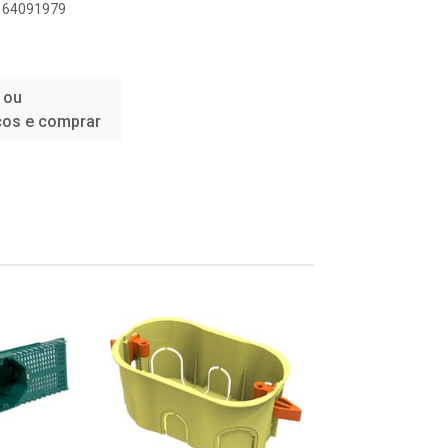
2164091979
 ou
ços e comprar