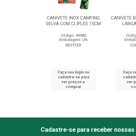
VETE DOURADO
CANIVETE INOX CAMPING
CANIVETE 
TILHADO LATÃO
SELVA COM CLIPLES 15CM
LARGA
7092500
Código: 49980
Códig
digo: 47660
Embalagem: UN
Embal
balagem: UN
BESTFER
CO
CORNETA
Faça seu login ou
Faça se
 seu login ou
cadastre-se para
cadast
astre-se para
ver preços e
ver 
er preços e
comprar
co
comprar
Cadastre-se para receber nossas 