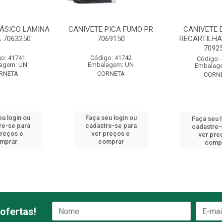
BÁSICO LAMINA
CANIVETE PICA FUMO PR
CANIVETE 
 7063250
7069150
RECARTILHA
7092
o: 41741
Código: 41742
Código:
agem: UN
Embalagem: UN
Embalag
RNETA
CORNETA
CORN
u login ou
Faça seu login ou
Faça seu 
re-se para
cadastre-se para
cadastre-
preços e
ver preços e
ver pre
mprar
comprar
comp
ofertas!