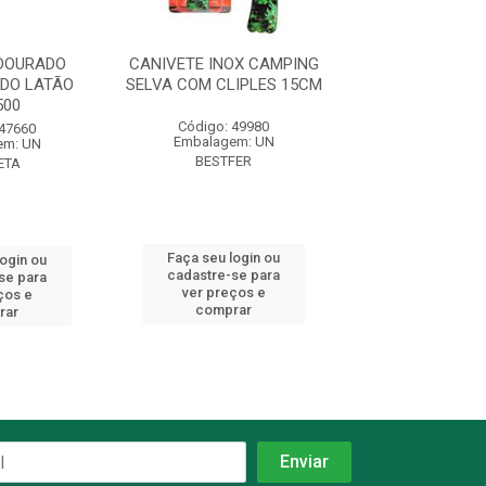
DOURADO
CANIVETE INOX CAMPING
CANIVETE BÁSIC
DO LATÃO
SELVA COM CLIPLES 15CM
LARGA 706
500
Código: 49980
Código: 41
 47660
Embalagem: UN
Embalagem:
em: UN
BESTFER
CORNET
ETA
Faça seu login ou
Faça seu log
login ou
cadastre-se para
cadastre-se 
se para
ver preços e
ver preços
ços e
comprar
comprar
rar