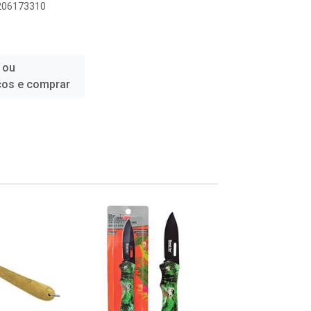
9206173310
 ou
ços e comprar