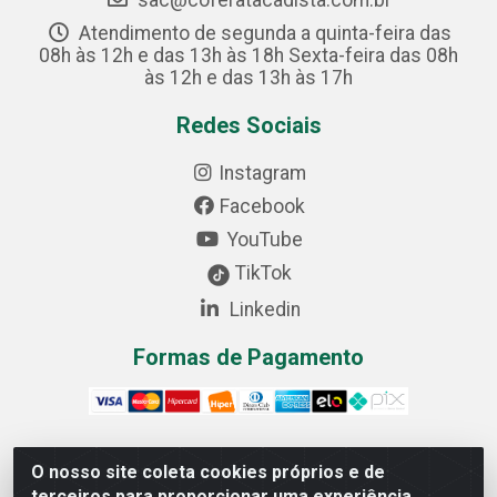
sac@coferatacadista.com.br
Atendimento de segunda a quinta-feira das
08h às 12h e das 13h às 18h Sexta-feira das 08h
às 12h e das 13h às 17h
Redes Sociais
Instagram
Facebook
YouTube
TikTok
Linkedin
Formas de Pagamento
O nosso site coleta cookies próprios e de
Cofer Importadora e Distribuidora LTDA - Avenida
terceiros para proporcionar uma experiência