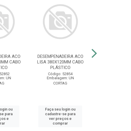
EIRA ACO
DESEMPENADEIRA ACO
DESEMPENADEI
20MM CABO
LISA 380X120MM CABO
LISA 240X100
ICO
PLÁSTICO
PLÁSTIC
 52852
Código: 52854
Código: 51
em: UN
Embalagem: UN
Embalagem:
AG
CORTAG
MAX FERRAM
login ou
Faça seu login ou
Faça seu log
se para
cadastre-se para
cadastre-se 
ços e
ver preços e
ver preços
rar
comprar
comprar