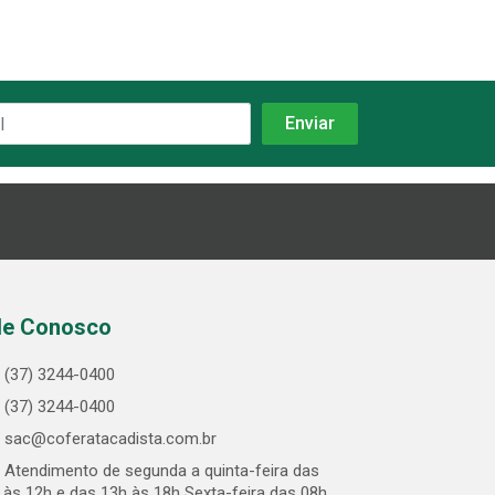
le Conosco
(37) 3244-0400
(37) 3244-0400
sac@coferatacadista.com.br
Atendimento de segunda a quinta-feira das
 às 12h e das 13h às 18h Sexta-feira das 08h