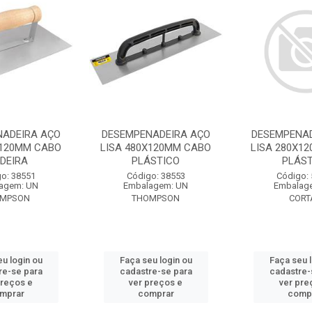
NADEIRA AÇO
DESEMPENADEIRA AÇO
DESEMPENAD
X120MM CABO
LISA 480X120MM CABO
LISA 280X1
DEIRA
PLÁSTICO
PLÁST
o: 38551
Código: 38553
Código:
agem: UN
Embalagem: UN
Embalag
OMPSON
THOMPSON
CORT
u login ou
Faça seu login ou
Faça seu 
re-se para
cadastre-se para
cadastre-
preços e
ver preços e
ver pre
mprar
comprar
comp