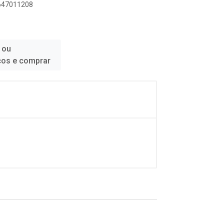
7647011208
 ou
ços e comprar