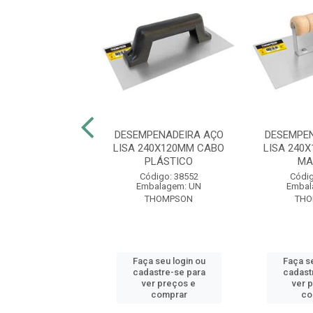
PENADEIRA AÇO
DESEMPENADEIRA AÇO
DESEMPE
40X100MM CABO
LISA 240X120MM CABO
LISA 240
PLÁSTICO
PLÁSTICO
MA
digo: 51956
Código: 38552
Códig
balagem: UN
Embalagem: UN
Embal
FERRAMENTAS
THOMPSON
TH
 seu login ou
Faça seu login ou
Faça se
astre-se para
cadastre-se para
cadast
er preços e
ver preços e
ver 
comprar
comprar
co