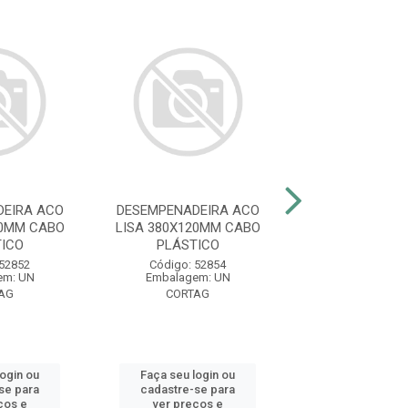
EIRA ACO
DESEMPENADEIRA ACO
DESEMPENADEI
20MM CABO
LISA 380X120MM CABO
LISA 240X100
ICO
PLÁSTICO
PLÁSTIC
 52852
Código: 52854
Código: 51
em: UN
Embalagem: UN
Embalagem:
AG
CORTAG
MAX FERRAM
login ou
Faça seu login ou
Faça seu log
se para
cadastre-se para
cadastre-se 
ços e
ver preços e
ver preços