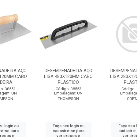
NADEIRA AÇO
DESEMPENADEIRA AÇO
DESEMPENAD
X120MM CABO
LISA 480X120MM CABO
LISA 280X1
DEIRA
PLÁSTICO
PLÁST
o: 38551
Código: 38553
Código:
agem: UN
Embalagem: UN
Embalag
OMPSON
THOMPSON
CORT
u login ou
Faça seu login ou
Faça seu 
re-se para
cadastre-se para
cadastre-
preços e
ver preços e
ver pre