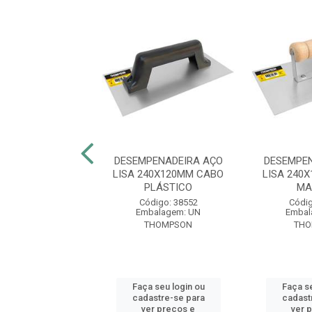
PENADEIRA AÇO
DESEMPENADEIRA AÇO
DESEMPE
40X100MM CABO
LISA 240X120MM CABO
LISA 240
PLÁSTICO
PLÁSTICO
MA
digo: 51956
Código: 38552
Códig
balagem: UN
Embalagem: UN
Embal
FERRAMENTAS
THOMPSON
TH
 seu login ou
Faça seu login ou
Faça se
astre-se para
cadastre-se para
cadast
er preços e
ver preços e
ver 