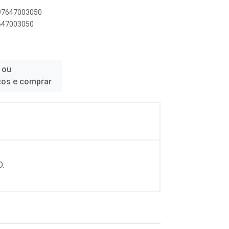
897647003050
7647003050
 ou
ços e comprar
.