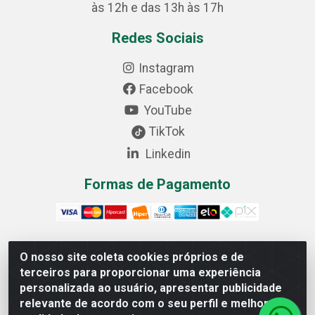
às 12h e das 13h às 17h
Redes Sociais
Instagram
Facebook
YouTube
TikTok
Linkedin
Formas de Pagamento
O nosso site coleta cookies próprios e de
Cofer Importadora e Distribuidora LTDA - Avenida
terceiros para proporcionar uma experiência
Progresso, 1829, Letra D - Centro Industrial, Carmo do
personalizada ao usuário, apresentar publicidade
Cajuru/MG - CEP: 35.557-000 - 03.064.064/0001-44
relevante de acordo com o seu perfil e melhorar a