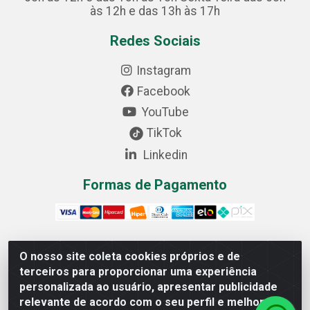
às 12h e das 13h às 17h
Redes Sociais
Instagram
Facebook
YouTube
TikTok
Linkedin
Formas de Pagamento
O nosso site coleta cookies próprios e de
Cofer Importadora e Distribuidora LTDA - Avenida
terceiros para proporcionar uma experiência
Progresso, 1829, Letra D - Centro Industrial, Carmo do
personalizada ao usuário, apresentar publicidade
Cajuru/MG - CEP: 35.557-000 - 03.064.064/0001-44
relevante de acordo com o seu perfil e melhorar a