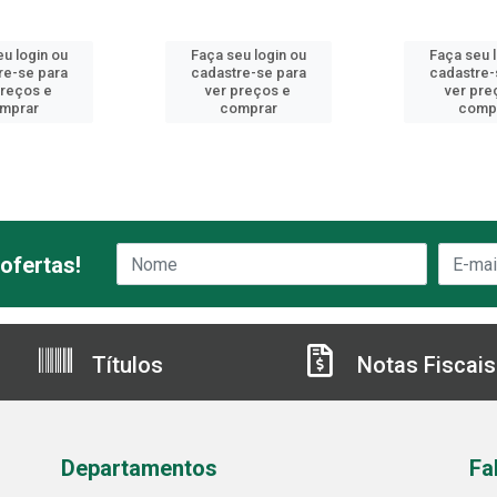
u login ou
Faça seu login ou
Faça seu 
re-se para
cadastre-se para
cadastre-
preços e
ver preços e
ver pre
mprar
comprar
comp
ofertas!
Títulos
Notas Fiscais
Departamentos
Fa