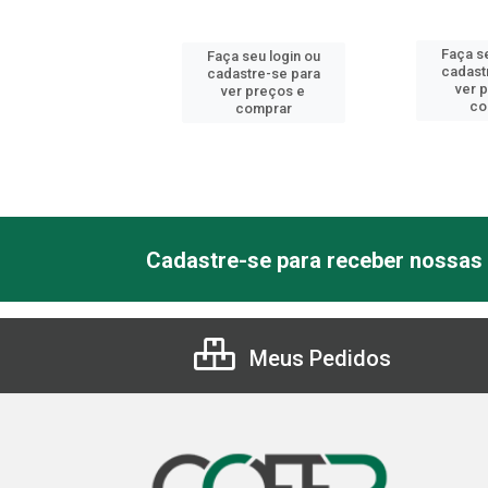
Faça se
 seu login ou
Faça seu login ou
cadast
astre-se para
cadastre-se para
ver 
er preços e
ver preços e
co
comprar
comprar
Cadastre-se para receber nossas 
Meus Pedidos