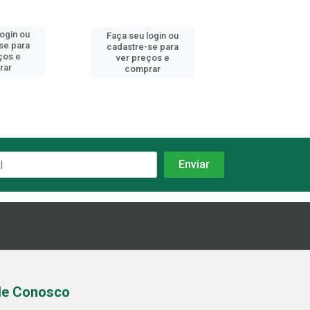
login ou
Faça seu login ou
Faça seu log
se para
cadastre-se para
cadastre-se 
ços e
ver preços e
ver preços
rar
comprar
comprar
le Conosco