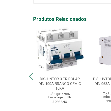
Produtos Relacionados
TOR 3 TRIPOLAR
DISJUNTOR 3 TRIPOLAR
DISJUNTO
A BRANCO CEMIG
DIN 100A BRANCO CEMIG
DIN 063A
6KA
10KA
Códig
digo: 46696
Código: 46687
Embal
balagem: UN
Embalagem: UN
SO
SOPRANO
SOPRANO