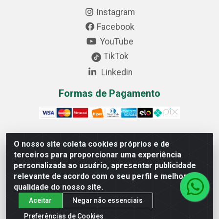
Instagram
Facebook
YouTube
TikTok
Linkedin
Formas de Pagamento
O nosso site coleta cookies próprios e de
Cofer Importadora e Distribuidora LTDA - Avenida
terceiros para proporcionar uma experiência
Progresso, 1829, Letra D - Centro Industrial, Carmo do
personalizada ao usuário, apresentar publicidade
Cajuru/MG - CEP: 35.557-000 - 03.064.064/0001-44
relevante de acordo com o seu perfil e melhorar a
qualidade do nosso site.
Aceitar
Negar não essenciais
Preferências de Cookies