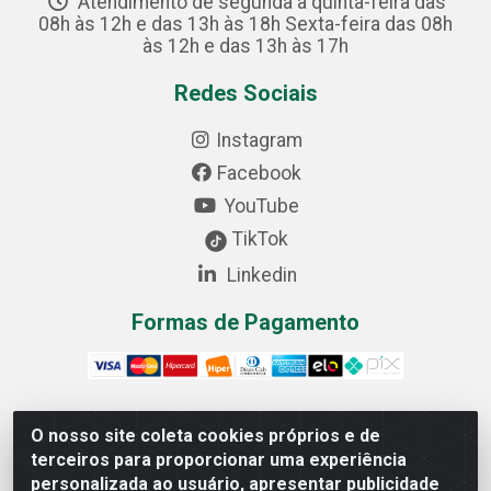
Atendimento de segunda a quinta-feira das
08h às 12h e das 13h às 18h Sexta-feira das 08h
às 12h e das 13h às 17h
Redes Sociais
Instagram
Facebook
YouTube
TikTok
Linkedin
Formas de Pagamento
O nosso site coleta cookies próprios e de
Cofer Importadora e Distribuidora LTDA - Avenida
terceiros para proporcionar uma experiência
Progresso, 1829, Letra D - Centro Industrial, Carmo do
personalizada ao usuário, apresentar publicidade