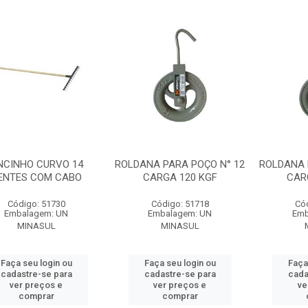
NCINHO CURVO 14
ROLDANA PARA POÇO N° 12
ROLDANA 
ENTES COM CABO
CARGA 120 KGF
CAR
Código: 51730
Código: 51718
Có
Embalagem: UN
Embalagem: UN
Emb
MINASUL
MINASUL
Faça seu login ou
Faça seu login ou
Faça
cadastre-se para
cadastre-se para
cada
ver preços e
ver preços e
ve
comprar
comprar