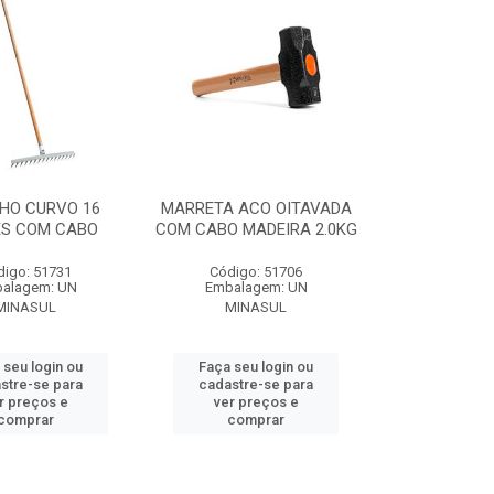
HO CURVO 16
MARRETA ACO OITAVADA
ES COM CABO
COM CABO MADEIRA 2.0KG
digo: 51731
Código: 51706
alagem: UN
Embalagem: UN
MINASUL
MINASUL
 seu login ou
Faça seu login ou
stre-se para
cadastre-se para
r preços e
ver preços e
comprar
comprar