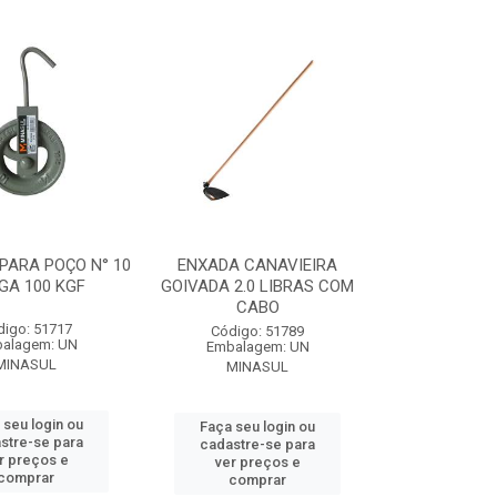
PARA POÇO N° 10
ENXADA CANAVIEIRA
GA 100 KGF
GOIVADA 2.0 LIBRAS COM
CABO
digo: 51717
Código: 51789
alagem: UN
Embalagem: UN
MINASUL
MINASUL
 seu login ou
Faça seu login ou
stre-se para
cadastre-se para
r preços e
ver preços e
comprar
comprar