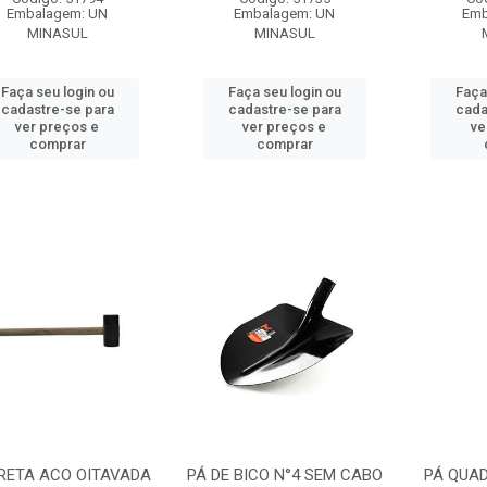
Embalagem: UN
Embalagem: UN
Emb
MINASUL
MINASUL
Faça seu login ou
Faça seu login ou
Faça
cadastre-se para
cadastre-se para
cada
ver preços e
ver preços e
ve
comprar
comprar
RETA ACO OITAVADA
PÁ DE BICO N°4 SEM CABO
PÁ QUA