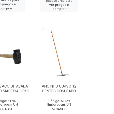
stre-se para
cadastre-se para
r preços e
ver preços e
comprar
comprar
 ACO OITAVADA
ANCINHO CURVO 12
 MADEIRA 3.0KG
DENTES COM CABO
digo: 51707
Código: 51729
alagem: UN
Embalagem: UN
MINASUL
MINASUL