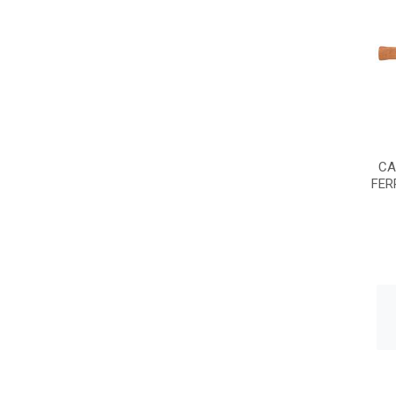
CA
FER