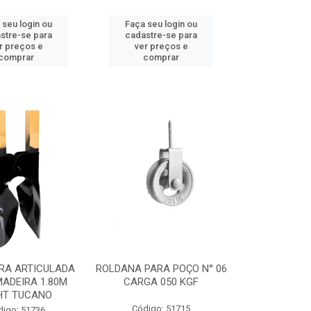
 seu login ou
Faça seu login ou
stre-se para
cadastre-se para
r preços e
ver preços e
comprar
comprar
RA ARTICULADA
ROLDANA PARA POÇO N° 06
ADEIRA 1.80M
CARGA 050 KGF
HT TUCANO
Código: 51715
digo: 51736