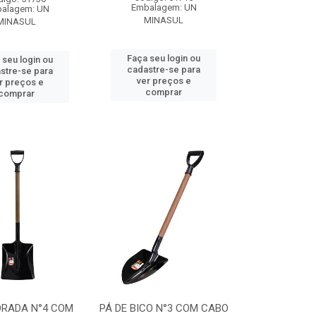
Embalagem: UN
alagem: UN
MINASUL
MINASUL
Faça seu login ou
 seu login ou
cadastre-se para
stre-se para
ver preços e
r preços e
comprar
comprar
DRADA N°4 COM
PÁ DE BICO N°3 COM CABO