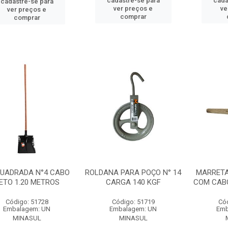
cadastre-se para
cada
cadastre-se para
ver preços e
ve
ver preços e
comprar
comprar
QUADRADA N°4 CABO
ROLDANA PARA POÇO N° 14
MARRETA
ETO 1.20 METROS
CARGA 140 KGF
COM CABO
Código: 51728
Código: 51719
Có
Embalagem: UN
Embalagem: UN
Emb
MINASUL
MINASUL