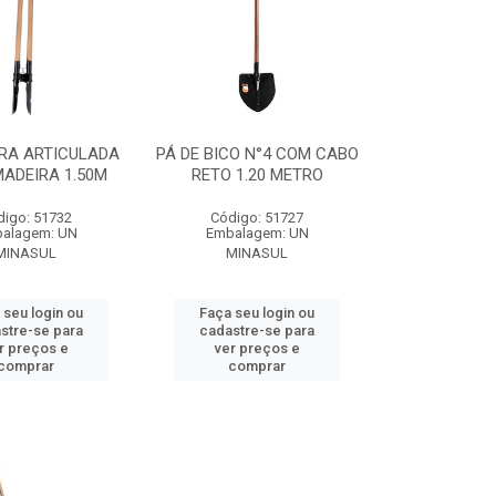
RA ARTICULADA
PÁ DE BICO N°4 COM CABO
ADEIRA 1.50M
RETO 1.20 METRO
digo: 51732
Código: 51727
alagem: UN
Embalagem: UN
MINASUL
MINASUL
 seu login ou
Faça seu login ou
stre-se para
cadastre-se para
r preços e
ver preços e
comprar
comprar