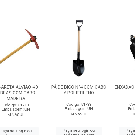
CARETA ALVIÃO 4.0
PÁ DE BICO N°4 COM CABO
ENXADAO 
IBRAS COM CABO
Y POLIETILENO
MADEIRA
Código: 51733
Có
Código: 51710
Embalagem: UN
Emb
Embalagem: UN
MINASUL
MINASUL
Faça seu login ou
Faça
Faça seu login ou