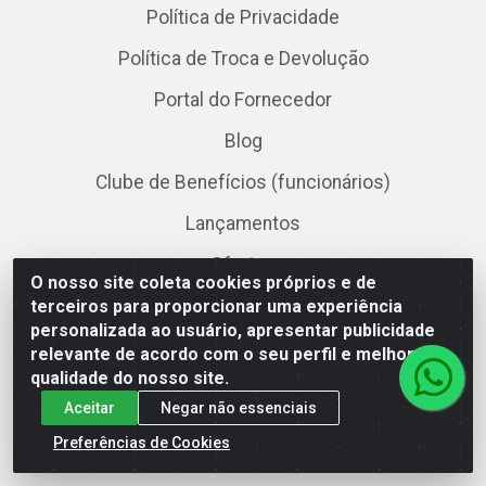
Política de Privacidade
Política de Troca e Devolução
Portal do Fornecedor
Blog
Clube de Benefícios (funcionários)
Lançamentos
Ofertas
O nosso site coleta cookies próprios e de
Catálogo de Produtos
terceiros para proporcionar uma experiência
personalizada ao usuário, apresentar publicidade
Tutoriais
relevante de acordo com o seu perfil e melhorar a
qualidade do nosso site.
Baixe já nosso APP
Aceitar
Negar não essenciais
Preferências de Cookies