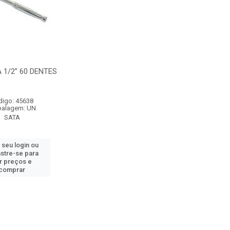
1/2” 60 DENTES
digo: 45638
alagem: UN
SATA
 seu login ou
stre-se para
r preços e
comprar