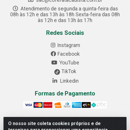
sac@coferatacadista.com.br
Atendimento de segunda a quinta-feira das
08h às 12h e das 13h às 18h Sexta-feira das 08h
às 12h e das 13h às 17h
Redes Sociais
Instagram
Facebook
YouTube
TikTok
Linkedin
Formas de Pagamento
O nosso site coleta cookies próprios e de
Cofer Importadora e Distribuidora LTDA - Avenida
terceiros para proporcionar uma experiência