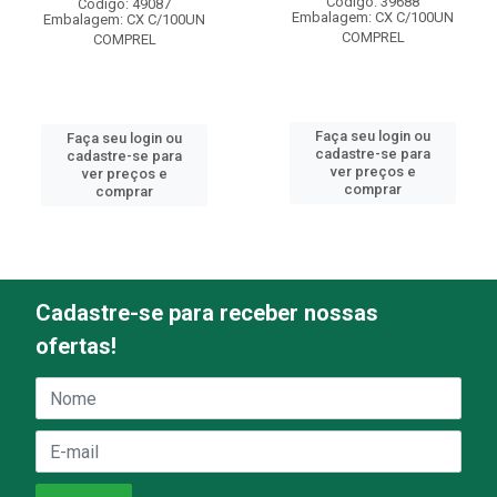
Código: 39688
Código: 49087
Embalagem: CX C/100UN
Embalagem: CX C/100UN
COMPREL
COMPREL
Faça seu login ou
Faça seu login ou
cadastre-se para
cadastre-se para
ver preços e
ver preços e
comprar
comprar
Cadastre-se para receber nossas
ofertas!