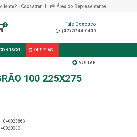
|
cliente? - Cadastrar
Área do Representante
Fale Conosco
0
(37) 3244-0400
 CONOSCO
OFERTAS
VOLTAR
GRÃO 100 225X275
891040028863
1040028863