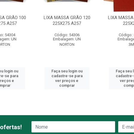
SA GRÃO 100
LIXA MASSA GRÃO 120
LIXA MASSA
275 A257
225X275 A257
225X
o: 54304
Código: 54306
Código:
agem: UN
Embalagem: UN
Embalag
ORTON
NORTON
3
u login ou
Faça seu login ou
Faça seu 
re-se para
cadastre-se para
cadastre-
preços e
ver preços e
ver pre
mprar
comprar
comp
ofertas!