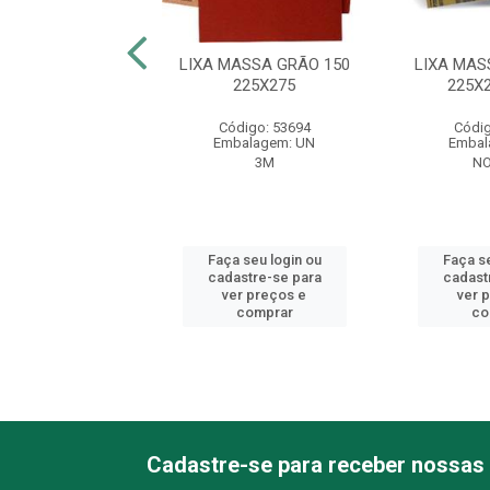
ASSA GRÃO 220
LIXA MASSA GRÃO 150
LIXA MAS
225X275
225X275
225X
digo: 53703
Código: 53694
Códig
balagem: UN
Embalagem: UN
Embal
3M
3M
N
 seu login ou
Faça seu login ou
Faça se
astre-se para
cadastre-se para
cadast
er preços e
ver preços e
ver 
comprar
comprar
co
Cadastre-se para receber nossas 