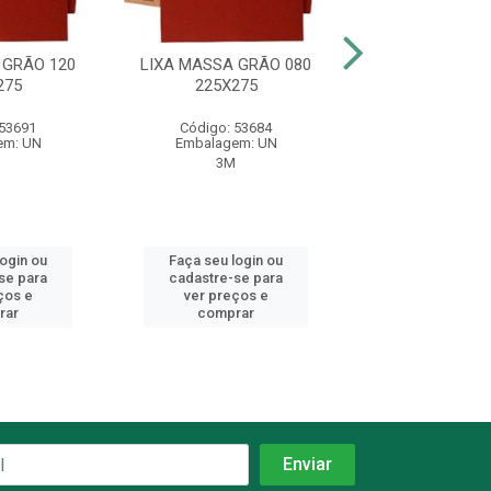
 GRÃO 120
LIXA MASSA GRÃO 080
LIXA MASSA G
275
225X275
225X27
 53691
Código: 53684
Código: 53
em: UN
Embalagem: UN
Embalagem:
M
3M
3M
login ou
Faça seu login ou
Faça seu log
se para
cadastre-se para
cadastre-se 
ços e
ver preços e
ver preços
rar
comprar
comprar