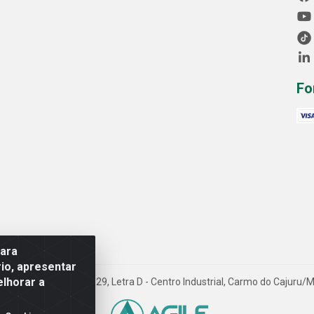
Fo
para
io, apresentar
elhorar a
Avenida Progresso, 1829, Letra D - Centro Industrial, Carmo do Cajuru