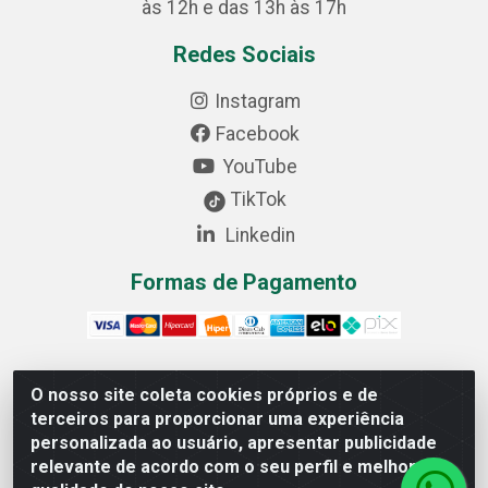
às 12h e das 13h às 17h
Redes Sociais
Instagram
Facebook
YouTube
TikTok
Linkedin
Formas de Pagamento
O nosso site coleta cookies próprios e de
Cofer Importadora e Distribuidora LTDA - Avenida
terceiros para proporcionar uma experiência
Progresso, 1829, Letra D - Centro Industrial, Carmo do
personalizada ao usuário, apresentar publicidade
Cajuru/MG - CEP: 35.557-000 - 03.064.064/0001-44
relevante de acordo com o seu perfil e melhorar a