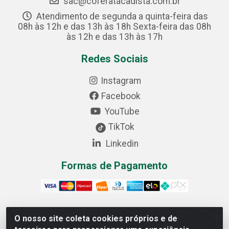
sac@coferatacadista.com.br
Atendimento de segunda a quinta-feira das
08h às 12h e das 13h às 18h Sexta-feira das 08h
às 12h e das 13h às 17h
Redes Sociais
Instagram
Facebook
YouTube
TikTok
Linkedin
Formas de Pagamento
O nosso site coleta cookies próprios e de
Cofer Importadora e Distribuidora LTDA - Avenida