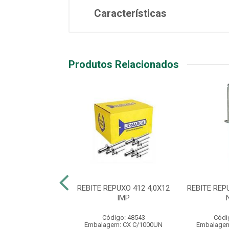
Características
Produtos Relacionados
EPUXO 312 3,2X12
REBITE REPUXO 412 4,0X12
REBITE REP
IMP
IMP
digo: 48537
Código: 48543
Códi
em: CX C/1000UN
Embalagem: CX C/1000UN
Embalagem