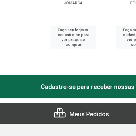
JOMARCA
JOMARCA
BE
 seu login ou
Faça seu login ou
Faça se
astre-se para
cadastre-se para
cadast
er preços e
ver preços e
ver 
comprar
comprar
co
Cadastre-se para receber nossas 
Meus Pedidos