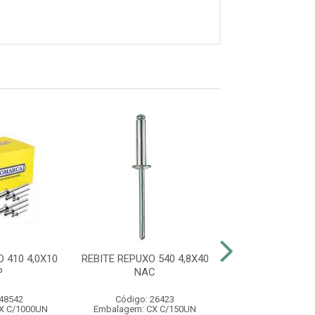
 410 4,0X10
REBITE REPUXO 540 4,8X40
REBITE REPUXO 3
P
NAC
IMP
 48542
Código: 26423
Código: 48
X C/1000UN
Embalagem: CX C/150UN
Embalagem: CX 