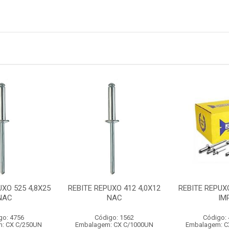
UXO 525 4,8X25
REBITE REPUXO 412 4,0X12
REBITE REPUXO
NAC
NAC
IM
go: 4756
Código: 1562
Código:
: CX C/250UN
Embalagem: CX C/1000UN
Embalagem: C