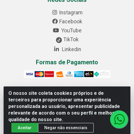
Instagram
Facebook
YouTube
TikTok
Linkedin
Formas de Pagamento
O nosso site coleta cookies próprios e de
Cofer Importadora e Distribuidora LTDA - Avenida
terceiros para proporcionar uma experiência
Progresso, 1829, Letra D - Centro Industrial, Carmo do
personalizada ao usuário, apresentar publicidade
Cajuru/MG - CEP: 35.557-000 - 03.064.064/0001-44
relevante de acordo com o seu perfil e melhorar a
qualidade do nosso site.
Aceitar
Negar não essenciais