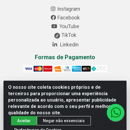
Instagram
Facebook
YouTube
TikTok
Linkedin
Formas de Pagamento
O nosso site coleta cookies próprios e de
Cofer Importadora e Distribuidora LTDA - Avenida
terceiros para proporcionar uma experiência
Progresso, 1829, Letra D - Centro Industrial, Carmo do
personalizada ao usuário, apresentar publicidade
Cajuru/MG - CEP: 35.557-000 - 03.064.064/0001-44
relevante de acordo com o seu perfil e melhorar a
qualidade do nosso site.
Aceitar
Negar não essenciais
Preferências de Cookies