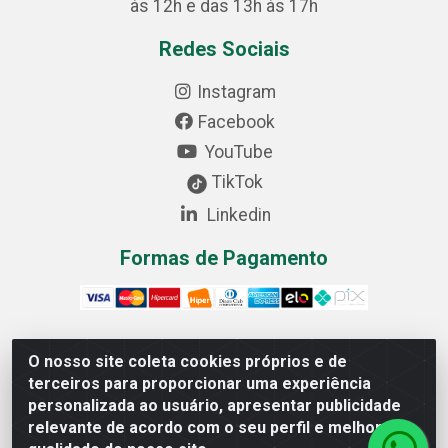
às 12h e das 13h às 17h
Redes Sociais
Instagram
Facebook
YouTube
TikTok
Linkedin
Formas de Pagamento
O nosso site coleta cookies próprios e de
Cofer Importadora e Distribuidora LTDA - Avenida
terceiros para proporcionar uma experiência
Progresso, 1829, Letra D - Centro Industrial, Carmo do
personalizada ao usuário, apresentar publicidade
Cajuru/MG - CEP: 35.557-000 - 03.064.064/0001-44
relevante de acordo com o seu perfil e melhorar a