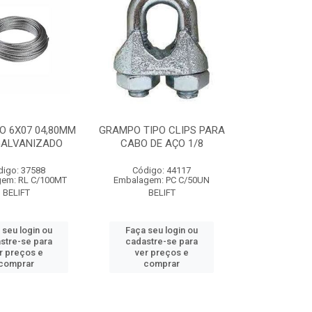
O 6X07 04,80MM
GRAMPO TIPO CLIPS PARA
GALVANIZADO
CABO DE AÇO 1/8
digo: 37588
Código: 44117
em: RL C/100MT
Embalagem: PC C/50UN
BELIFT
BELIFT
 seu login ou
Faça seu login ou
stre-se para
cadastre-se para
r preços e
ver preços e
comprar
comprar