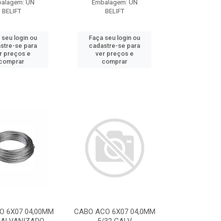
alagem: UN
Embalagem: UN
BELIFT
BELIFT
 seu login ou
Faça seu login ou
stre-se para
cadastre-se para
r preços e
ver preços e
comprar
comprar
O 6X07 04,00MM
CABO ACO 6X07 04,0MM