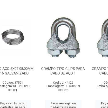
 AÇO 6X07 08,00MM
GRAMPO TIPO CLIPS PARA
GRAMPO T
/16 GALVANIZADO
CABO DE AÇO 1
CABO
Código: 37591
Código: 44126
Có
balagem: RL C/100MT
Embalagem: PC C/05UN
Embala
BELIFT
BELIFT
Faça seu login ou
Faça seu login ou
Faça
cadastre-se para
cadastre-se para
cada