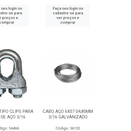
 seu login ou
Faça seu login ou
stre-se para
cadastre-se para
r preços e
ver preços e
comprar
comprar
IPO CLIPS PARA
CABO AÇO 6X07 04,80MM
DE AÇO 3/16
3/16 GALVANIZADO
digo: 54466
Código: 56152