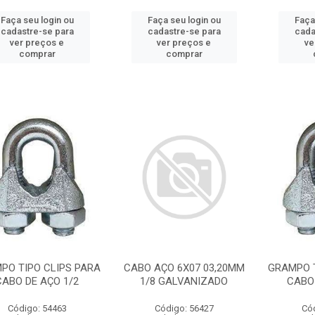
Faça seu login ou
Faça seu login ou
Faça
cadastre-se para
cadastre-se para
cada
ver preços e
ver preços e
ve
comprar
comprar
PO TIPO CLIPS PARA
CABO AÇO 6X07 03,20MM
GRAMPO T
CABO DE AÇO 1/2
1/8 GALVANIZADO
CABO 
Código: 54463
Código: 56427
Có