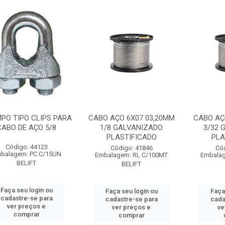
PO TIPO CLIPS PARA
CABO AÇO 6X07 03,20MM
CABO AÇ
CABO DE AÇO 5/8
1/8 GALVANIZADO
3/32 
PLASTIFICADO
PLA
Código: 44123
Código: 41846
Có
balagem: PC C/15UN
Embalagem: RL C/100MT
Embalag
BELIFT
BELIFT
Faça seu login ou
Faça seu login ou
Faça
cadastre-se para
cadastre-se para
cada
ver preços e
ver preços e
ve
comprar
comprar