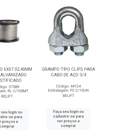
O 6X07 02,40MM
GRAMPO TIPO CLIPS PARA
GALVANIZADO
CABO DE AÇO 3/4
STIFICADO
Código: 44124
digo: 37589
Embalagem: PC C/15UN
em: RL C/100MT
BELIFT
BELIFT
Faça seu login ou
 seu login ou
cadastre-se para
stre-se para
ver preços e
r preços e
comprar
comprar