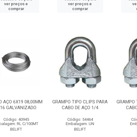
ver preços e
ver preços e
ve
comprar
comprar
 AÇO 6X19 08,00MM
GRAMPO TIPO CLIPS PARA
GRAMPO T
/16 GALVANIZADO
CABO DE AÇO 1/4
CABO
Código: 40945
Código: 54464
Có
balagem: RL C/100MT
Embalagem: UN
Emb
BELIFT
BELIFT