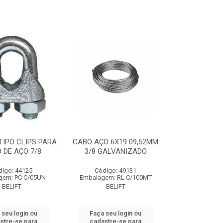
IPO CLIPS PARA
CABO AÇO 6X19 09,52MM
 DE AÇO 7/8
3/8 GALVANIZADO
digo: 44125
Código: 49131
gem: PC C/05UN
Embalagem: RL C/100MT
BELIFT
BELIFT
 seu login ou
Faça seu login ou
stre-se para
cadastre-se para