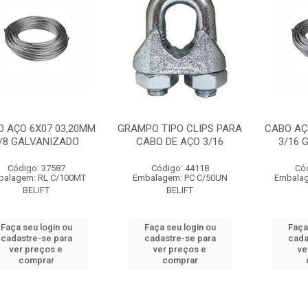
 AÇO 6X07 03,20MM
GRAMPO TIPO CLIPS PARA
CABO AÇ
/8 GALVANIZADO
CABO DE AÇO 3/16
3/16 
Código: 37587
Código: 44118
Có
balagem: RL C/100MT
Embalagem: PC C/50UN
Embalag
BELIFT
BELIFT
Faça seu login ou
Faça seu login ou
Faça
cadastre-se para
cadastre-se para
cada
ver preços e
ver preços e
ve
comprar
comprar